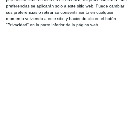
Acerca de orientacionandujar
preferencias se aplicarán solo a este sitio web. Puede cambiar
Orientación Andújar no es solo un blog, es la apuesta
sus preferencias o retirar su consentimiento en cualquier
momento volviendo a este sitio y haciendo clic en el botón
personal de dos profesores Ginés y Maribel, que
"Privacidad" en la parte inferior de la página web.
además de ser pareja, son los encargados de los
contenidos que encontramos dentro del blog y en el
cual, vuelcan la mayor parte del tiempo, que sus tareas
como docentes, y voluntarios en sus meses de verano
les permite.
DEJA UNA RESPUESTA
Tu dirección de correo electrónico no será
publicada.
Los campos obligatorios están marcados
con
*
Comentario
*