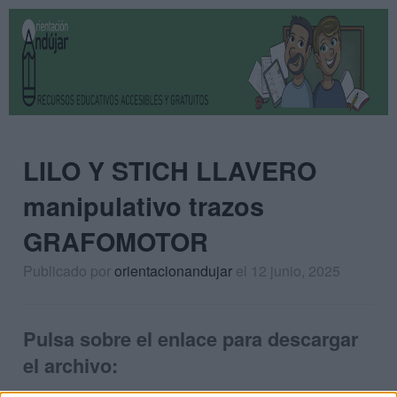
LILO Y STICH LLAVERO
manipulativo trazos
GRAFOMOTOR
Publicado por
orientacionandujar
el 12 junio, 2025
Pulsa sobre el enlace para descargar
el archivo: