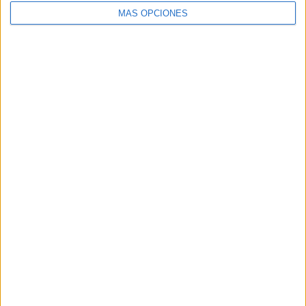
MÁS OPCIONES
Buscar
Buscar
¿TE GUSTA NUESTRO MATERIAL?
Introduce tu email para unirte a otros
80.862 suscriptores.
Dirección
de