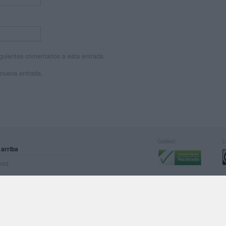
siguientes comentarios a esta entrada.
 nueva entrada.
Calidad:
L
 arriba
rved