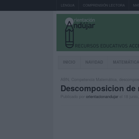
LENGUA
COMPRENSIÓN LECTORA
MA
INICIO
NAVIDAD
MATEMÁTIC
ABN
,
Competencia Matemática
,
descomposi
Descomposicion de n
Publicado por
orientacionandujar
el 18 junio