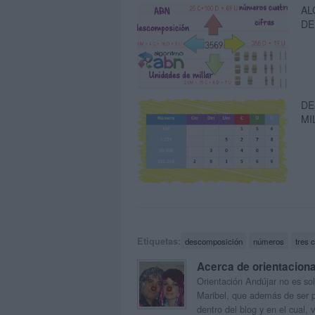
AL
DE
DE
MI
Etiquetas:
descomposición
números
tres c
Acerca de orientacion
Orientación Andújar no es sol
Maribel, que además de ser p
dentro del blog y en el cual,