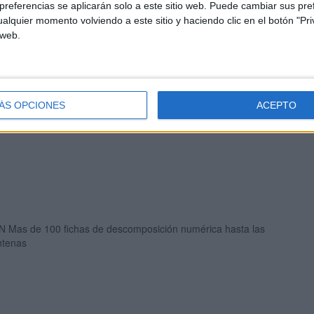
referencias se aplicarán solo a este sitio web. Puede cambiar sus pref
alquier momento volviendo a este sitio y haciendo clic en el botón "Pri
 web.
ÁS OPCIONES
ACEPTO
N Mas de 100 fichas de descomposición numérica hasta las
ntenas