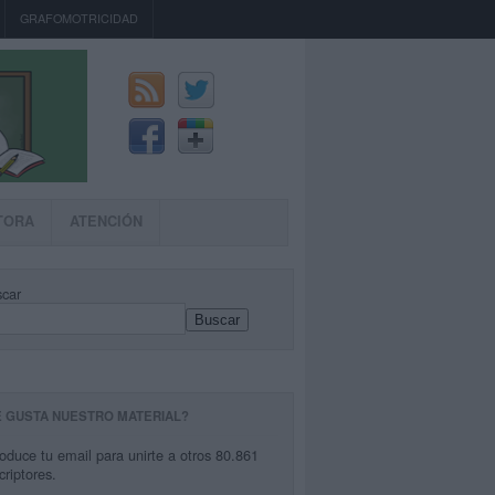
GRAFOMOTRICIDAD
TORA
ATENCIÓN
car
Buscar
E GUSTA NUESTRO MATERIAL?
roduce tu email para unirte a otros 80.861
criptores.