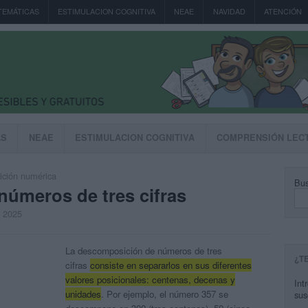
TEMÁTICAS
ESTIMULACION COGNITIVA
NEAE
NAVIDAD
ATENCIÓN
AS
NEAE
ESTIMULACION COGNITIVA
COMPRENSIÓN LEC
ción numérica
Bus
úmeros de tres cifras
, 2025
La descomposición de números de tres
¿T
cifras
consiste en separarlos en sus diferentes
valores posicionales: centenas, decenas y
Int
unidades
.
Por ejemplo, el número 357 se
sus