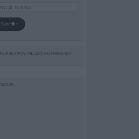
ección
il
Suscribir
GUE NUESTROS TABLEROS EN PINTEREST
CEBOOK