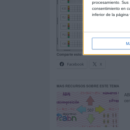
procesamiento. Sus p
consentimiento en cu
inferior de la página
M
Comparte esto:
Facebook
X
MAS RECURSOS SOBRE ESTE TEMA
AB
ce