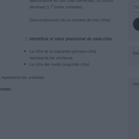
descompone en 300 (tres centenas), 50 (cinco
Dir
decenas) y 7 (siete unidades).
de
ema
Descomposición de un número de tres cifras:
Identificar el valor posicional de cada cifra:
La cifra de la izquierda (primera cifra)
SI
representa las centenas.
La cifra del medio (segunda cifra)
a) representa las unidades.
FA
ional: