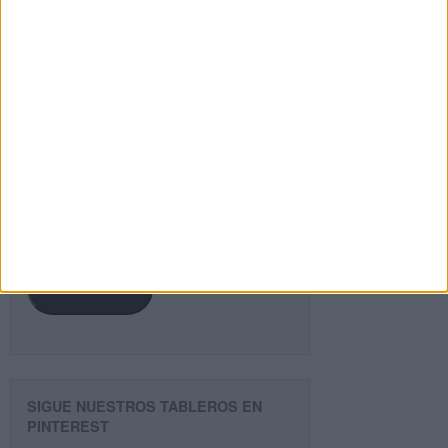
Buscar
¿TE GUSTA NUESTRO MATERIAL?
Introduce tu email para unirte a otros
80.861 suscriptores.
Dirección
de
email
Suscribir
SIGUE NUESTROS TABLEROS EN
PINTEREST