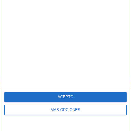
Atencion y
discriminación
visual con
Siluetas
Animales
Etiquetas:
atención
atención infantil
discriminación visual
juego de atención
verano
Acerca de María Olivares
El autor no ha proporcionado ninguna información.
ACEPTO
MÁS OPCIONES
DEJA UNA RESPUESTA
Tu dirección de correo electrónico no será