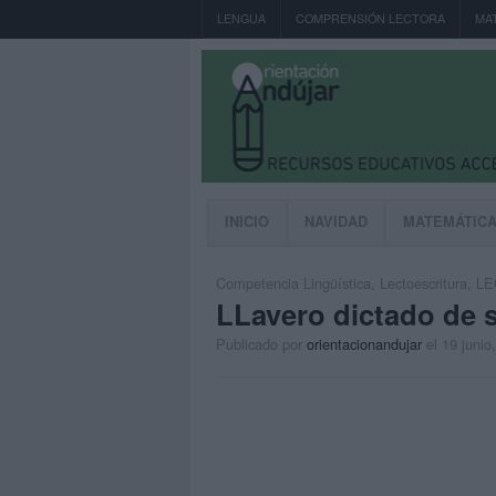
LENGUA
COMPRENSIÓN LECTORA
MA
INICIO
NAVIDAD
MATEMÁTIC
Competencia Lingüística
,
Lectoescritura
,
LE
LLavero dictado de s
Publicado por
orientacionandujar
el 19 junio