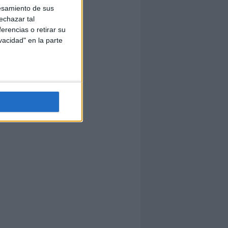
esamiento de sus
echazar tal
erencias o retirar su
vacidad" en la parte