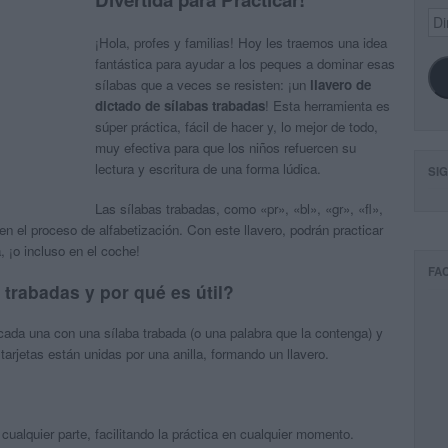
Dir
de
¡Hola, profes y familias! Hoy les traemos una idea
ema
fantástica para ayudar a los peques a dominar esas
sílabas que a veces se resisten: ¡un
llavero de
dictado de sílabas trabadas
! Esta herramienta es
súper práctica, fácil de hacer y, lo mejor de todo,
muy efectiva para que los niños refuercen su
lectura y escritura de una forma lúdica.
SI
Las sílabas trabadas, como «pr», «bl», «gr», «fl»,
en el proceso de alfabetización. Con este llavero, podrán practicar
, ¡o incluso en el coche!
FA
 trabadas y por qué es útil?
cada una con una sílaba trabada (o una palabra que la contenga) y
arjetas están unidas por una anilla, formando un llavero.
cualquier parte, facilitando la práctica en cualquier momento.