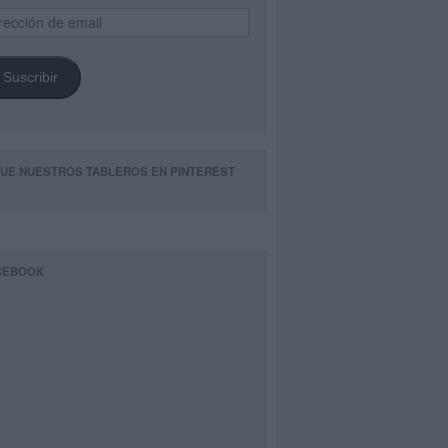
ección
il
Suscribir
GUE NUESTROS TABLEROS EN PINTEREST
CEBOOK