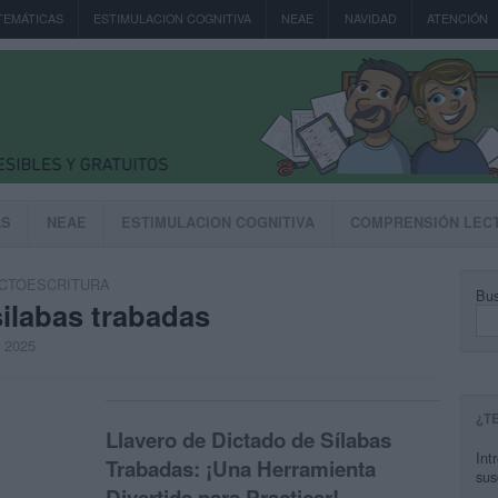
TEMÁTICAS
ESTIMULACION COGNITIVA
NEAE
NAVIDAD
ATENCIÓN
AS
NEAE
ESTIMULACION COGNITIVA
COMPRENSIÓN LEC
CTOESCRITURA
Bus
ilabas trabadas
, 2025
¿T
Llavero de Dictado de Sílabas
Int
Trabadas: ¡Una Herramienta
sus
Divertida para Practicar!