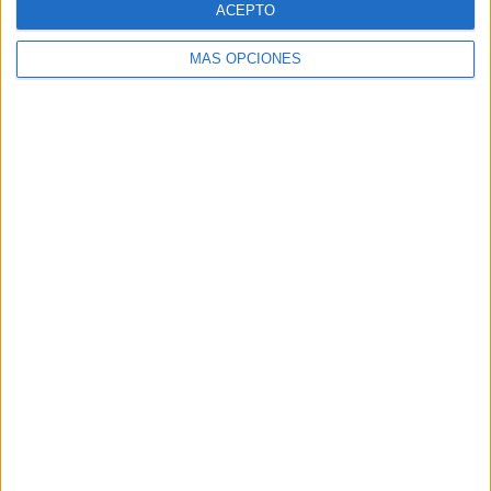
ACEPTO
MÁS OPCIONES
Buscar
Buscar
¿TE GUSTA NUESTRO MATERIAL?
Introduce tu email para unirte a otros
80.869 suscriptores.