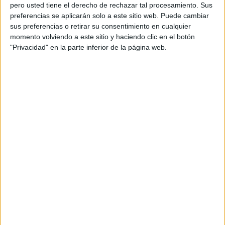
pero usted tiene el derecho de rechazar tal procesamiento. Sus
preferencias se aplicarán solo a este sitio web. Puede cambiar
sus preferencias o retirar su consentimiento en cualquier
momento volviendo a este sitio y haciendo clic en el botón
Acerca de orientacionandujar
"Privacidad" en la parte inferior de la página web.
Orientación Andújar no es solo un blog, es la apuesta
personal de dos profesores Ginés y Maribel, que
además de ser pareja, son los encargados de los
contenidos que encontramos dentro del blog y en el
cual, vuelcan la mayor parte del tiempo, que sus tareas
como docentes, y voluntarios en sus meses de verano
les permite.
DEJA UNA RESPUESTA
Tu dirección de correo electrónico no será
publicada.
Los campos obligatorios están marcados
con
*