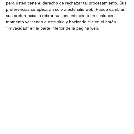
pero usted tiene el derecho de rechazar tal procesamiento. Sus
preferencias se aplicarán solo a este sitio web. Puede cambiar
sus preferencias o retirar su consentimiento en cualquier
momento volviendo a este sitio y haciendo clic en el botón
Acerca de orientacionandujar
"Privacidad" en la parte inferior de la página web.
Orientación Andújar no es solo un blog, es la apuesta
personal de dos profesores Ginés y Maribel, que
además de ser pareja, son los encargados de los
contenidos que encontramos dentro del blog y en el
cual, vuelcan la mayor parte del tiempo, que sus tareas
como docentes, y voluntarios en sus meses de verano
les permite.
DEJA UNA RESPUESTA
Tu dirección de correo electrónico no será
publicada.
Los campos obligatorios están marcados
con
*