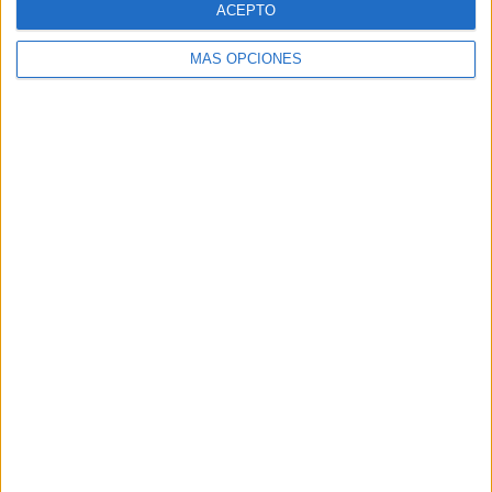
ACEPTO
MÁS OPCIONES
Buscar
Buscar
¿TE GUSTA NUESTRO MATERIAL?
Introduce tu email para unirte a otros
80.867 suscriptores.