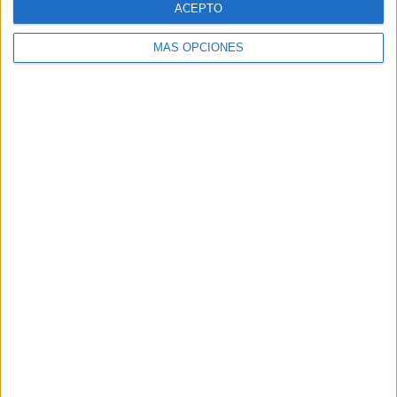
ACEPTO
MÁS OPCIONES
Buscar
Buscar
¿TE GUSTA NUESTRO MATERIAL?
Introduce tu email para unirte a otros
80.861 suscriptores.