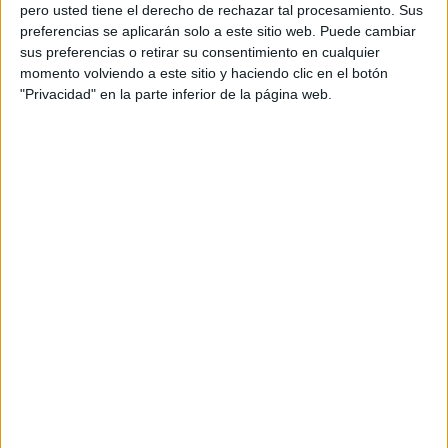
pero usted tiene el derecho de rechazar tal procesamiento. Sus
preferencias se aplicarán solo a este sitio web. Puede cambiar
sus preferencias o retirar su consentimiento en cualquier
momento volviendo a este sitio y haciendo clic en el botón
Acerca de orientacionandujar
"Privacidad" en la parte inferior de la página web.
Orientación Andújar no es solo un blog, es la apuesta
personal de dos profesores Ginés y Maribel, que
además de ser pareja, son los encargados de los
contenidos que encontramos dentro del blog y en el
cual, vuelcan la mayor parte del tiempo, que sus tareas
como docentes, y voluntarios en sus meses de verano
les permite.
DEJA UNA RESPUESTA
Tu dirección de correo electrónico no será
publicada.
Los campos obligatorios están marcados
con
*