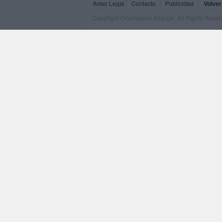
Aviso Legal
Contacto
Publicidad
Volver
Copyright Orientacion Andujar. All Rights Rese