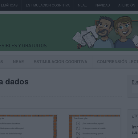
TEMÁTICAS
ESTIMULACION COGNITIVA
NEAE
NAVIDAD
ATENCIÓN
AS
NEAE
ESTIMULACION COGNITIVA
COMPRENSIÓN LEC
ra dados
Bus
¿T
Int
sus