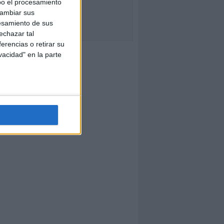
bo el procesamiento
cambiar sus
esamiento de sus
echazar tal
erencias o retirar su
vacidad" en la parte