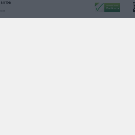
 arriba
rved