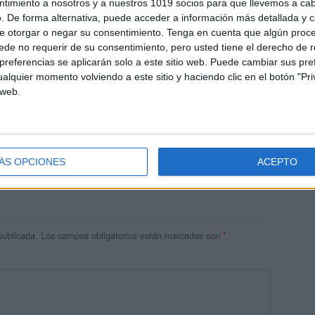
ntimiento a nosotros y a nuestros 1019 socios para que llevemos a ca
. De forma alternativa, puede acceder a información más detallada y 
e otorgar o negar su consentimiento.
Tenga en cuenta que algún proc
de no requerir de su consentimiento, pero usted tiene el derecho de r
referencias se aplicarán solo a este sitio web. Puede cambiar sus pref
alquier momento volviendo a este sitio y haciendo clic en el botón "Pri
 web.
res
 ninguna información.
ÁS OPCIONES
ACEPTO
publicada.
Los campos obligatorios están marcados con
*