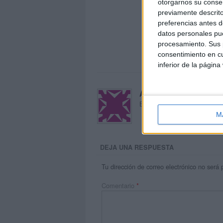
otorgarnos su conse
previamente descrito
preferencias antes d
datos personales pue
procesamiento. Sus p
consentimiento en cu
inferior de la página
Acerca de María Oliva
El autor no ha proporcionado
M
DEJA UNA RESPUESTA
Tu dirección de correo electrónico no será 
Comentario
*