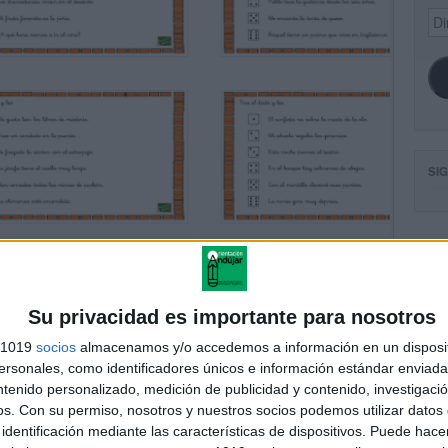
Dir
de
ema
SI
FA
Su privacidad es importante para nosotros
s 1019
socios
almacenamos y/o accedemos a información en un disposit
sonales, como identificadores únicos e información estándar enviada 
ntenido personalizado, medición de publicidad y contenido, investigaci
os.
Con su permiso, nosotros y nuestros socios podemos utilizar datos 
identificación mediante las características de dispositivos. Puede hacer