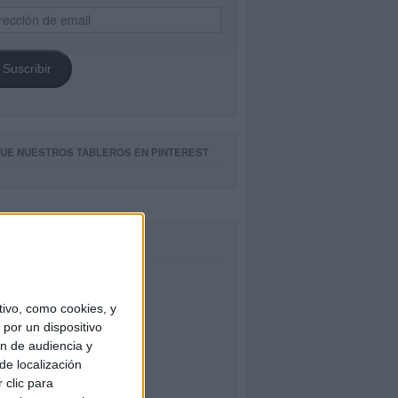
ección
il
Suscribir
GUE NUESTROS TABLEROS EN PINTEREST
CEBOOK
ivo, como cookies, y
por un dispositivo
ón de audiencia y
de localización
 clic para