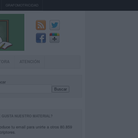
GRAFOMOTRICIDAD
TORA
ATENCIÓN
car
Buscar
E GUSTA NUESTRO MATERIAL?
roduce tu email para unirte a otros 80.859
criptores.