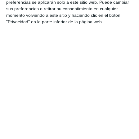
preferencias se aplicarán solo a este sitio web. Puede cambiar
sus preferencias o retirar su consentimiento en cualquier
momento volviendo a este sitio y haciendo clic en el botón
"Privacidad" en la parte inferior de la página web.
Acerca de María Olivares
El autor no ha proporcionado ninguna información.
DEJA UNA RESPUESTA
Tu dirección de correo electrónico no será
publicada.
Los campos obligatorios están marcados
con
*
Comentario
*