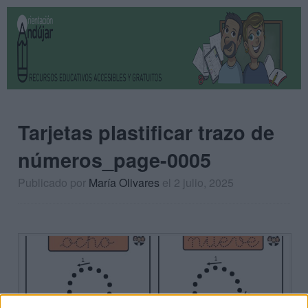
Tarjetas plastificar trazo de
números_page-0005
Publicado por
María Olivares
el 2 julio, 2025