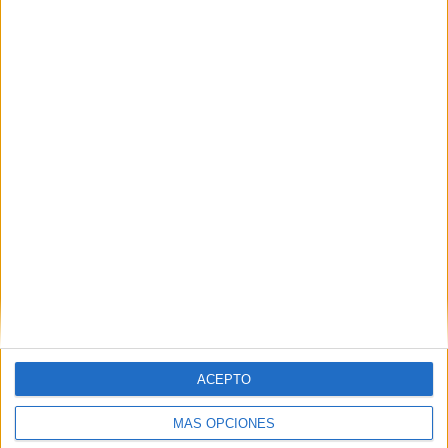
Nombre
*
Correo electrónico
*
Web
ACEPTO
MÁS OPCIONES