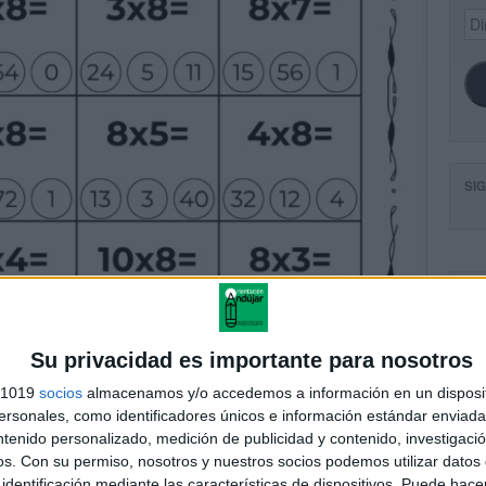
Dir
de
ema
SI
FA
Su privacidad es importante para nosotros
s 1019
socios
almacenamos y/o accedemos a información en un disposit
sonales, como identificadores únicos e información estándar enviada 
ntenido personalizado, medición de publicidad y contenido, investigaci
os.
Con su permiso, nosotros y nuestros socios podemos utilizar datos 
identificación mediante las características de dispositivos. Puede hacer