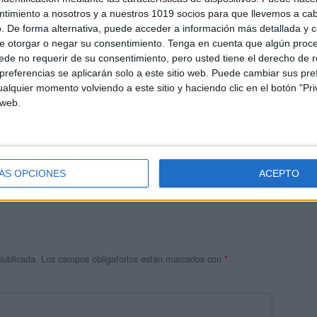
ntimiento a nosotros y a nuestros 1019 socios para que llevemos a ca
. De forma alternativa, puede acceder a información más detallada y 
e otorgar o negar su consentimiento.
Tenga en cuenta que algún proc
de no requerir de su consentimiento, pero usted tiene el derecho de r
referencias se aplicarán solo a este sitio web. Puede cambiar sus pref
alquier momento volviendo a este sitio y haciendo clic en el botón "Pri
 web.
res
 ninguna información.
ÁS OPCIONES
ACEPTO
publicada.
Los campos obligatorios están marcados con
*