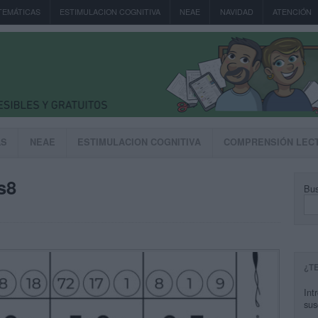
TEMÁTICAS
ESTIMULACION COGNITIVA
NEAE
NAVIDAD
ATENCIÓN
AS
NEAE
ESTIMULACION COGNITIVA
COMPRENSIÓN LEC
s8
Bus
¿T
Int
sus