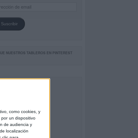
ección
il
Suscribir
GUE NUESTROS TABLEROS EN PINTEREST
CEBOOK
ivo, como cookies, y
por un dispositivo
ón de audiencia y
de localización
 clic para