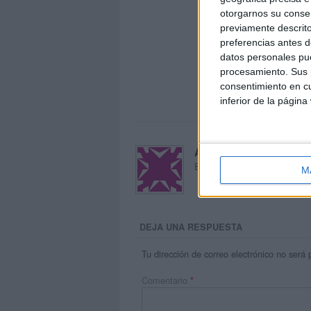
otorgarnos su conse
previamente descrito
preferencias antes d
datos personales pue
procesamiento. Sus p
consentimiento en cu
inferior de la página
Acerca de María Oliva
El autor no ha proporcionado
M
DEJA UNA RESPUESTA
Tu dirección de correo electrónico no será 
Comentario
*