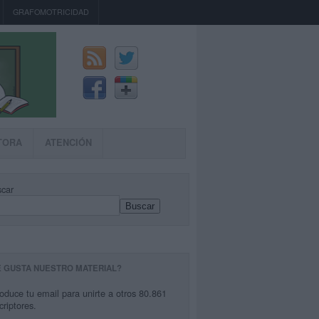
GRAFOMOTRICIDAD
TORA
ATENCIÓN
car
Buscar
E GUSTA NUESTRO MATERIAL?
roduce tu email para unirte a otros 80.861
criptores.