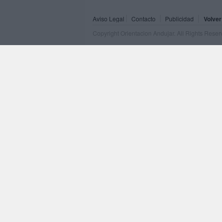
Aviso Legal
Contacto
Publicidad
Volver
Copyright Orientacion Andujar. All Rights Rese