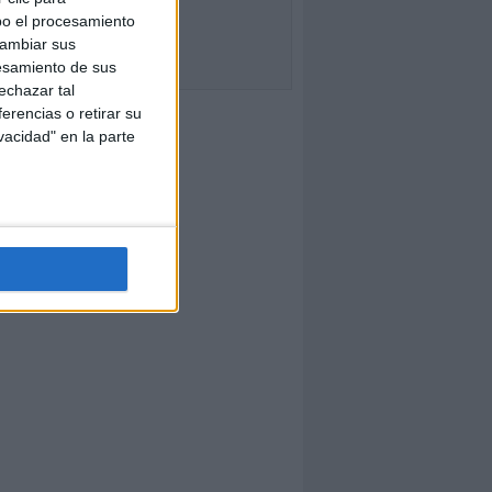
bo el procesamiento
cambiar sus
esamiento de sus
echazar tal
erencias o retirar su
vacidad" en la parte