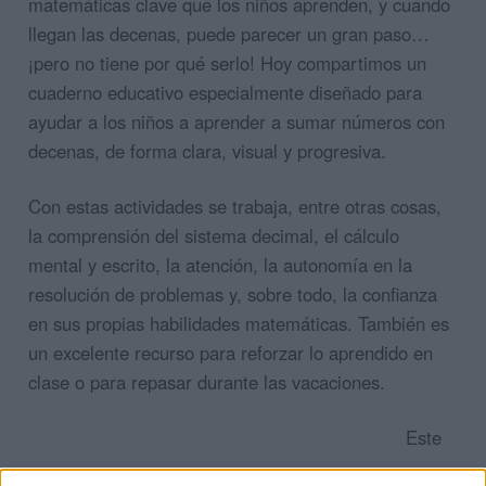
matemáticas clave que los niños aprenden, y cuando
llegan las decenas, puede parecer un gran paso…
¡pero no tiene por qué serlo! Hoy compartimos un
cuaderno educativo especialmente diseñado para
ayudar a los niños a aprender a sumar números con
decenas, de forma clara, visual y progresiva.
Con estas actividades se trabaja, entre otras cosas,
la comprensión del sistema decimal, el cálculo
mental y escrito, la atención, la autonomía en la
resolución de problemas y, sobre todo, la confianza
en sus propias habilidades matemáticas. También es
un excelente recurso para reforzar lo aprendido en
clase o para repasar durante las vacaciones.
Este