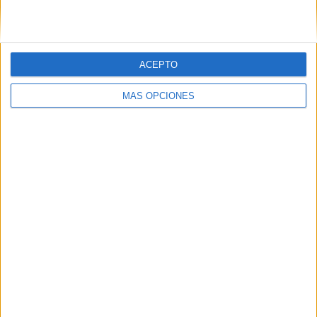
Comparte esto:
ACEPTO
Facebook
X
MÁS OPCIONES
MAS RECURSOS SOBRE ESTE TEMA
Cuaderno de
actividades de
Iniciación a la
suma 1
Suma y
representa en el
ábaco
Cuaderno
Ejercicios