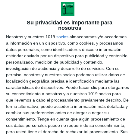
Su privacidad es importante para
nosotros
Nosotros y nuestros 1019
socios
almacenamos y/o accedemos
a información en un dispositivo, como cookies, y procesamos
datos personales, como identificadores únicos e información
estándar enviada por un dispositivo para publicidad y contenido
personalizado, medición de publicidad y contenido,
investigación de audiencia y desarrollo de servicios.
Con su
permiso, nosotros y nuestros socios podemos utilizar datos de
cuaderno está especialmente pensado para niños de
localización geográfica precisa e identificación mediante las
1º y 2º de primaria, pero también puede ser útil en
características de dispositivos. Puede hacer clic para otorgarnos
su consentimiento a nosotros y a nuestros 1019 socios para
contextos de refuerzo educativo, aulas de apoyo o
que llevemos a cabo el procesamiento previamente descrito. De
para quienes necesitan un repaso extra. Su
forma alternativa, puede acceder a información más detallada y
estructura permite que se adapte a diferentes niveles
cambiar sus preferencias antes de otorgar o negar su
de aprendizaje.
consentimiento.
Tenga en cuenta que algún procesamiento de
sus datos personales puede no requerir de su consentimiento,
pero usted tiene el derecho de rechazar tal procesamiento. Sus