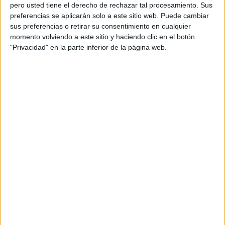
pero usted tiene el derecho de rechazar tal procesamiento. Sus
preferencias se aplicarán solo a este sitio web. Puede cambiar
sus preferencias o retirar su consentimiento en cualquier
momento volviendo a este sitio y haciendo clic en el botón
Acerca de orientacionandujar
"Privacidad" en la parte inferior de la página web.
Orientación Andújar no es solo un blog, es la apuesta
personal de dos profesores Ginés y Maribel, que
además de ser pareja, son los encargados de los
contenidos que encontramos dentro del blog y en el
cual, vuelcan la mayor parte del tiempo, que sus tareas
como docentes, y voluntarios en sus meses de verano
les permite.
DEJA UNA RESPUESTA
Tu dirección de correo electrónico no será
publicada.
Los campos obligatorios están marcados
con
*