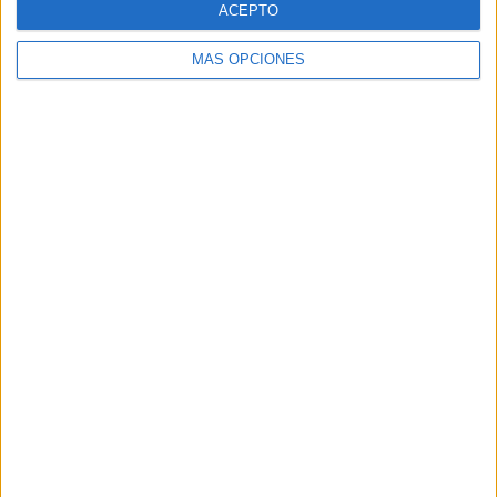
ACEPTO
MÁS OPCIONES
Buscar
Buscar
¿TE GUSTA NUESTRO MATERIAL?
Introduce tu email para unirte a otros
80.869 suscriptores.