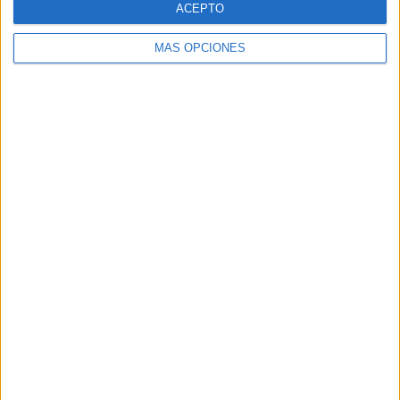
ACEPTO
MÁS OPCIONES
Buscar
Buscar
¿TE GUSTA NUESTRO MATERIAL?
Introduce tu email para unirte a otros
80.870 suscriptores.