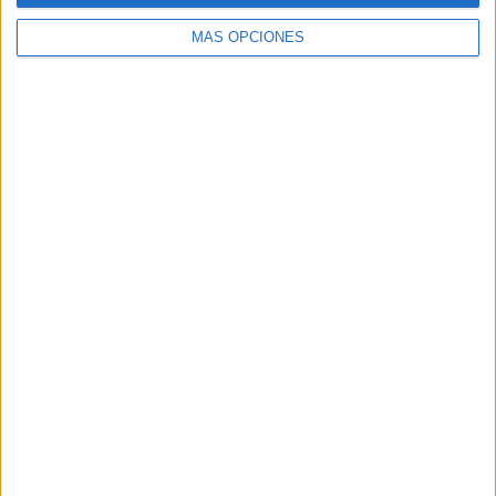
MÁS OPCIONES
Buscar
Buscar
¿TE GUSTA NUESTRO MATERIAL?
Introduce tu email para unirte a otros
80.853 suscriptores.
Dirección