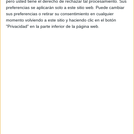
pero usted tiene el derecho de rechazar tal procesamiento. Sus
preferencias se aplicarán solo a este sitio web. Puede cambiar
Acerca de orientacionandujar
sus preferencias o retirar su consentimiento en cualquier
momento volviendo a este sitio y haciendo clic en el botón
Orientación Andújar no es solo un blog, es la apuesta
"Privacidad" en la parte inferior de la página web.
personal de dos profesores Ginés y Maribel, que
además de ser pareja, son los encargados de los
contenidos que encontramos dentro del blog y en el
cual, vuelcan la mayor parte del tiempo, que sus tareas
como docentes, y voluntarios en sus meses de verano
les permite.
DEJA UNA RESPUESTA
Tu dirección de correo electrónico no será
publicada.
Los campos obligatorios están marcados
con
*