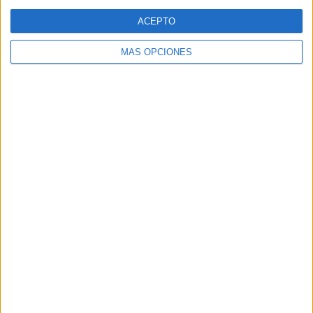
Web
ACEPTO
MÁS OPCIONES
Buscar
Buscar
¿TE GUSTA NUESTRO MATERIAL?