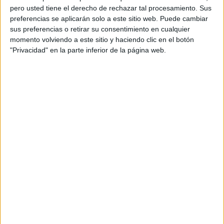
pero usted tiene el derecho de rechazar tal procesamiento. Sus
preferencias se aplicarán solo a este sitio web. Puede cambiar
sus preferencias o retirar su consentimiento en cualquier
momento volviendo a este sitio y haciendo clic en el botón
"Privacidad" en la parte inferior de la página web.
Acerca de orientacionandujar
Orientación Andújar no es solo un blog, es la apuesta
personal de dos profesores Ginés y Maribel, que
además de ser pareja, son los encargados de los
contenidos que encontramos dentro del blog y en el
cual, vuelcan la mayor parte del tiempo, que sus tareas
como docentes, y voluntarios en sus meses de verano
les permite.
DEJA UNA RESPUESTA
Tu dirección de correo electrónico no será