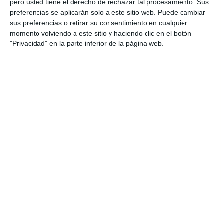
pero usted tiene el derecho de rechazar tal procesamiento. Sus
preferencias se aplicarán solo a este sitio web. Puede cambiar
Acerca de orientacionandujar
sus preferencias o retirar su consentimiento en cualquier
momento volviendo a este sitio y haciendo clic en el botón
Orientación Andújar no es solo un blog, es la apuesta
"Privacidad" en la parte inferior de la página web.
personal de dos profesores Ginés y Maribel, que
además de ser pareja, son los encargados de los
contenidos que encontramos dentro del blog y en el
cual, vuelcan la mayor parte del tiempo, que sus tareas
como docentes, y voluntarios en sus meses de verano
les permite.
DEJA UNA RESPUESTA
Tu dirección de correo electrónico no será
publicada.
Los campos obligatorios están marcados
con
*