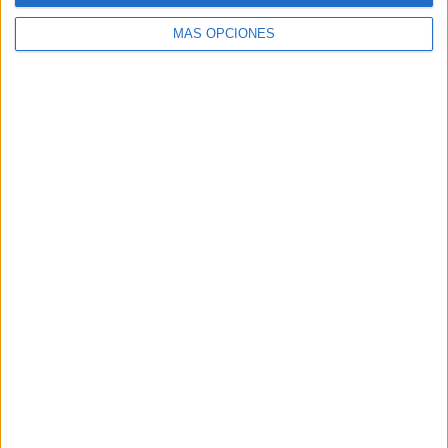
MÁS OPCIONES
Buscar
Buscar
¿TE GUSTA NUESTRO MATERIAL?
Introduce tu email para unirte a otros
80.860 suscriptores.
Dirección