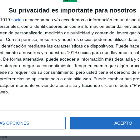
Su privacidad es importante para nosotros
s 1019
socios
almacenamos y/o accedemos a información en un disposit
sonales, como identificadores únicos e información estándar enviada 
ntenido personalizado, medición de publicidad y contenido, investigaci
os.
Con su permiso, nosotros y nuestros socios podemos utilizar datos 
identificación mediante las características de dispositivos. Puede hacer
ntimiento a nosotros y a nuestros 1019 socios para que llevemos a ca
. De forma alternativa, puede acceder a información más detallada y 
e otorgar o negar su consentimiento.
Tenga en cuenta que algún proc
de no requerir de su consentimiento, pero usted tiene el derecho de r
andujar
referencias se aplicarán solo a este sitio web. Puede cambiar sus pref
alquier momento volviendo a este sitio y haciendo clic en el botón "Pri
o un blog, es la apuesta personal de dos profesores Ginés y
areja, son los encargados de los contenidos que encontramos
 web.
 vuelcan la mayor parte del tiempo, que sus tareas como docentes, y
verano les permite.
ÁS OPCIONES
ACEPTO
doza