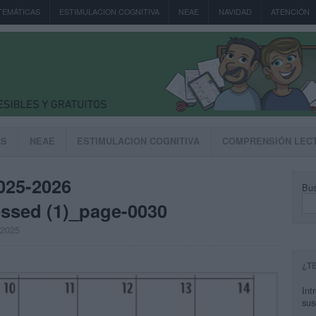
TEMÁTICAS
ESTIMULACION COGNITIVA
NEAE
NAVIDAD
ATENCIÓN
AS
NEAE
ESTIMULACION COGNITIVA
COMPRENSIÓN LEC
025-2026
Bus
ssed (1)_page-0030
, 2025
¿T
Int
sus