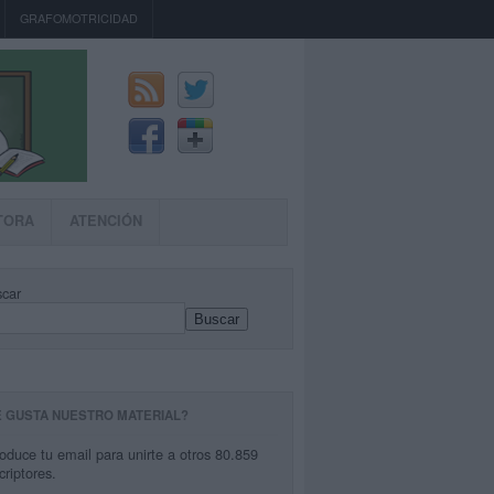
GRAFOMOTRICIDAD
TORA
ATENCIÓN
car
Buscar
E GUSTA NUESTRO MATERIAL?
roduce tu email para unirte a otros 80.859
criptores.