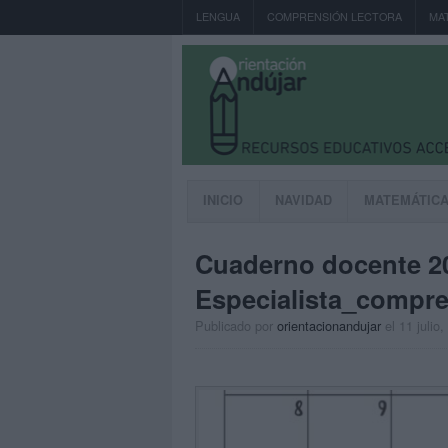
LENGUA
COMPRENSIÓN LECTORA
MA
INICIO
NAVIDAD
MATEMÁTIC
Cuaderno docente 2
Especialista_compre
Publicado por
orientacionandujar
el 11 julio