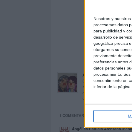
Nosotros y nuestro
procesamos datos per
para publicidad y co
desarrollo de servici
geográfica precisa e 
otorgarnos su conse
previamente descrito
preferencias antes d
datos personales pue
Acerca de orientacion
procesamiento. Sus p
consentimiento en cu
Orientación Andújar no es sol
Maribel, que además de ser p
inferior de la página
dentro del blog y en el cual,
voluntarios en sus meses de 
1 COMENTARIO
M
Angélica Patricia Arenzano Men