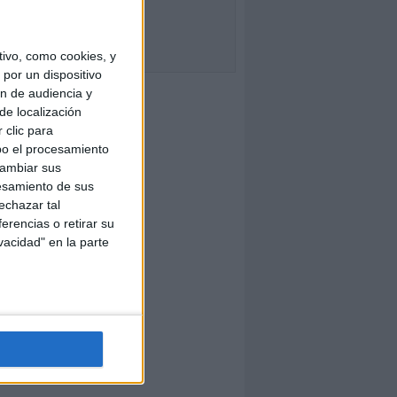
ivo, como cookies, y
por un dispositivo
ón de audiencia y
de localización
 clic para
bo el procesamiento
cambiar sus
esamiento de sus
echazar tal
erencias o retirar su
vacidad" en la parte