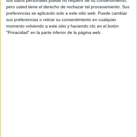
sus datos personales puede no requerir de su consentimiento,
pero usted tiene el derecho de rechazar tal procesamiento. Sus
preferencias se aplicarán solo a este sitio web. Puede cambiar
sus preferencias o retirar su consentimiento en cualquier
momento volviendo a este sitio y haciendo clic en el botón
"Privacidad" en la parte inferior de la página web.
Acerca de orientacionandujar
Orientación Andújar no es solo un blog, es la apuesta
personal de dos profesores Ginés y Maribel, que
además de ser pareja, son los encargados de los
contenidos que encontramos dentro del blog y en el
cual, vuelcan la mayor parte del tiempo, que sus tareas
como docentes, y voluntarios en sus meses de verano
les permite.
DEJA UNA RESPUESTA