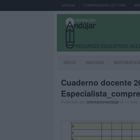
LENGUA
COMPRENSIÓN LECTORA
MA
INICIO
NAVIDAD
MATEMÁTIC
Cuaderno docente 2
Especialista_compre
Publicado por
orientacionandujar
el 11 julio