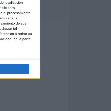
de localización
 clic para
bo el procesamiento
cambiar sus
esamiento de sus
echazar tal
erencias o retirar su
vacidad" en la parte