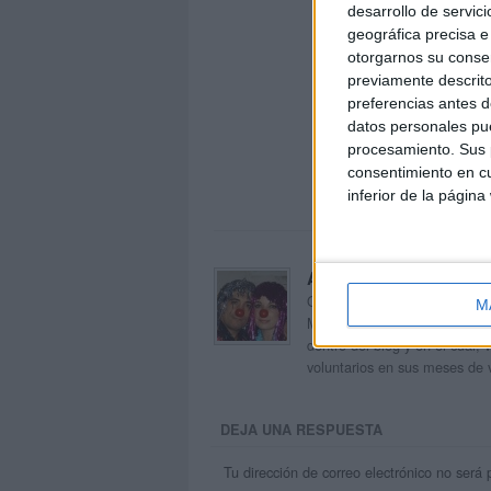
desarrollo de servici
geográfica precisa e 
otorgarnos su conse
previamente descrito
preferencias antes d
datos personales pue
procesamiento. Sus p
consentimiento en cu
inferior de la página
Acerca de orientacion
Orientación Andújar no es sol
M
Maribel, que además de ser p
dentro del blog y en el cual,
voluntarios en sus meses de 
DEJA UNA RESPUESTA
Tu dirección de correo electrónico no será 