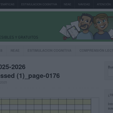
TEMÁTICAS
ESTIMULACION COGNITIVA
NEAE
NAVIDAD
ATENCIÓN
AS
NEAE
ESTIMULACION COGNITIVA
COMPRENSIÓN LEC
025-2026
Bus
ssed (1)_page-0176
, 2025
¿T
Int
sus