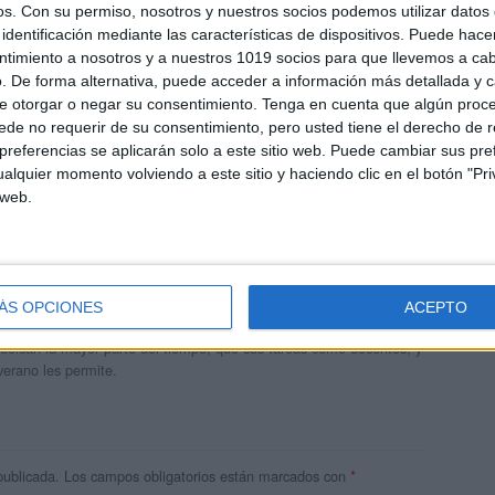
os.
Con su permiso, nosotros y nuestros socios podemos utilizar datos 
identificación mediante las características de dispositivos. Puede hacer
ntimiento a nosotros y a nuestros 1019 socios para que llevemos a ca
. De forma alternativa, puede acceder a información más detallada y 
e otorgar o negar su consentimiento.
Tenga en cuenta que algún proc
de no requerir de su consentimiento, pero usted tiene el derecho de r
referencias se aplicarán solo a este sitio web. Puede cambiar sus pref
alquier momento volviendo a este sitio y haciendo clic en el botón "Pri
 web.
andujar
o un blog, es la apuesta personal de dos profesores Ginés y
ÁS OPCIONES
ACEPTO
areja, son los encargados de los contenidos que encontramos
 vuelcan la mayor parte del tiempo, que sus tareas como docentes, y
verano les permite.
publicada.
Los campos obligatorios están marcados con
*