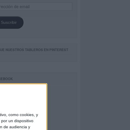
ección
il
Suscribir
GUE NUESTROS TABLEROS EN PINTEREST
CEBOOK
ivo, como cookies, y
por un dispositivo
ón de audiencia y