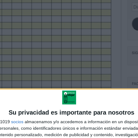
Dir
de
ema
SI
FA
Su privacidad es importante para nosotros
s 1019
socios
almacenamos y/o accedemos a información en un disposit
sonales, como identificadores únicos e información estándar enviada 
ntenido personalizado, medición de publicidad y contenido, investigaci