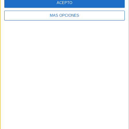
ACEPTO
MÁS OPCIONES
Buscar
Buscar
¿TE GUSTA NUESTRO MATERIAL?
Introduce tu email para unirte a otros
80.860 suscriptores.