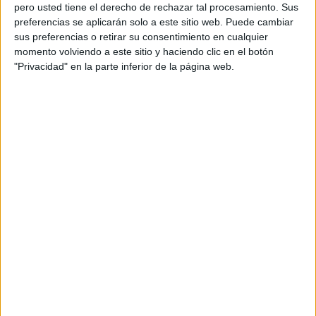
pero usted tiene el derecho de rechazar tal procesamiento. Sus
preferencias se aplicarán solo a este sitio web. Puede cambiar
sus preferencias o retirar su consentimiento en cualquier
momento volviendo a este sitio y haciendo clic en el botón
Acerca de orientacionandujar
"Privacidad" en la parte inferior de la página web.
Orientación Andújar no es solo un blog, es la apuesta
personal de dos profesores Ginés y Maribel, que
además de ser pareja, son los encargados de los
contenidos que encontramos dentro del blog y en el
cual, vuelcan la mayor parte del tiempo, que sus tareas
como docentes, y voluntarios en sus meses de verano
les permite.
DEJA UNA RESPUESTA
Tu dirección de correo electrónico no será
publicada.
Los campos obligatorios están marcados
con
*