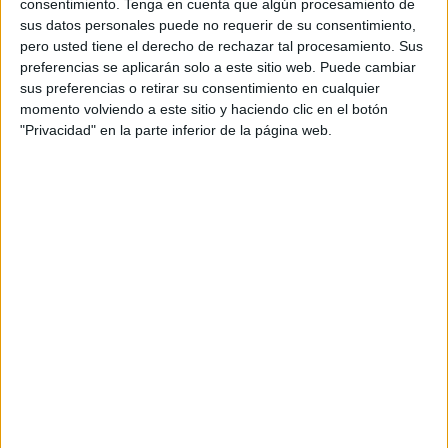
consentimiento.
Tenga en cuenta que algún procesamiento de
sus datos personales puede no requerir de su consentimiento,
pero usted tiene el derecho de rechazar tal procesamiento. Sus
preferencias se aplicarán solo a este sitio web. Puede cambiar
Acerca de orientacionandujar
sus preferencias o retirar su consentimiento en cualquier
momento volviendo a este sitio y haciendo clic en el botón
Orientación Andújar no es solo un blog, es la apuesta
"Privacidad" en la parte inferior de la página web.
personal de dos profesores Ginés y Maribel, que
además de ser pareja, son los encargados de los
contenidos que encontramos dentro del blog y en el
cual, vuelcan la mayor parte del tiempo, que sus tareas
como docentes, y voluntarios en sus meses de verano
les permite.
1 COMENTARIO
Marina Alecha
Publicado
24 julio, 2025 a las 1:26 AM
Quisiera saber si puedo imprimir