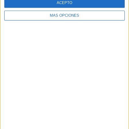
ACEPTO
MÁS OPCIONES
Buscar
Buscar
¿TE GUSTA NUESTRO MATERIAL?
Introduce tu email para unirte a otros
80.859 suscriptores.