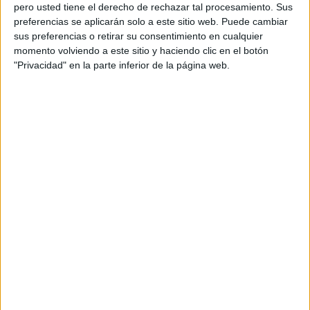
pero usted tiene el derecho de rechazar tal procesamiento. Sus
preferencias se aplicarán solo a este sitio web. Puede cambiar
sus preferencias o retirar su consentimiento en cualquier
momento volviendo a este sitio y haciendo clic en el botón
Acerca de orientacionandujar
"Privacidad" en la parte inferior de la página web.
Orientación Andújar no es solo un blog, es la apuesta
personal de dos profesores Ginés y Maribel, que
además de ser pareja, son los encargados de los
contenidos que encontramos dentro del blog y en el
cual, vuelcan la mayor parte del tiempo, que sus tareas
como docentes, y voluntarios en sus meses de verano
les permite.
DEJA UNA RESPUESTA
Tu dirección de correo electrónico no será
publicada.
Los campos obligatorios están marcados
con
*