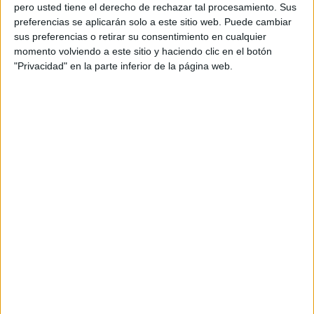
pero usted tiene el derecho de rechazar tal procesamiento. Sus
preferencias se aplicarán solo a este sitio web. Puede cambiar
sus preferencias o retirar su consentimiento en cualquier
momento volviendo a este sitio y haciendo clic en el botón
Acerca de orientacionandujar
"Privacidad" en la parte inferior de la página web.
Orientación Andújar no es solo un blog, es la apuesta
personal de dos profesores Ginés y Maribel, que
además de ser pareja, son los encargados de los
contenidos que encontramos dentro del blog y en el
cual, vuelcan la mayor parte del tiempo, que sus tareas
como docentes, y voluntarios en sus meses de verano
les permite.
DEJA UNA RESPUESTA
Tu dirección de correo electrónico no será
publicada.
Los campos obligatorios están marcados
con
*