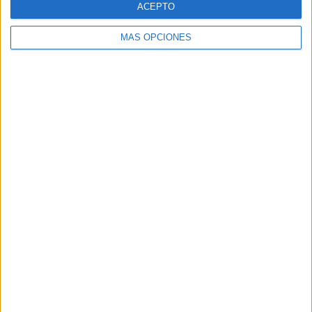
ACEPTO
MÁS OPCIONES
Buscar
Buscar
¿TE GUSTA NUESTRO MATERIAL?
Introduce tu email para unirte a otros
80.867 suscriptores.