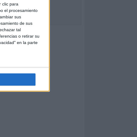
 clic para
bo el procesamiento
cambiar sus
esamiento de sus
echazar tal
erencias o retirar su
vacidad" en la parte