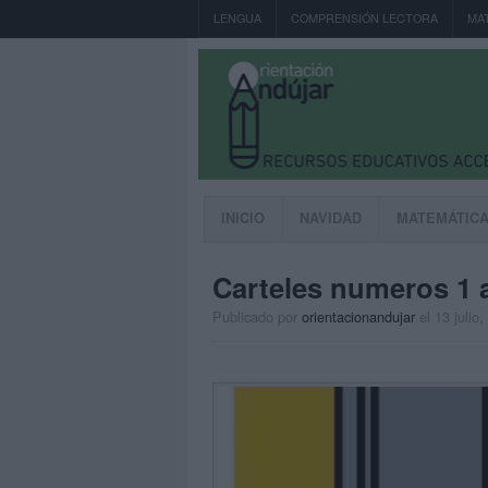
LENGUA
COMPRENSIÓN LECTORA
MA
INICIO
NAVIDAD
MATEMÁTIC
Carteles numeros 1 a
Publicado por
orientacionandujar
el 13 julio