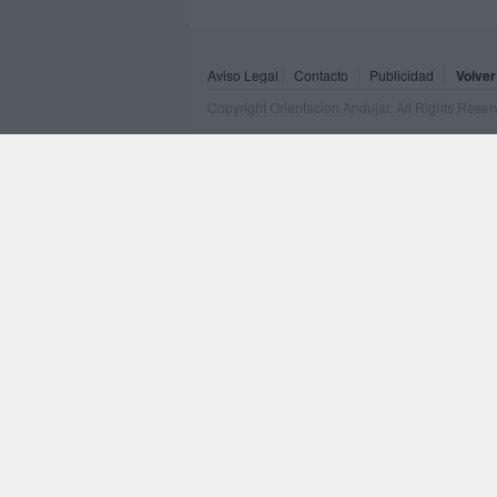
Aviso Legal
Contacto
Publicidad
Volver
Copyright Orientacion Andujar. All Rights Rese