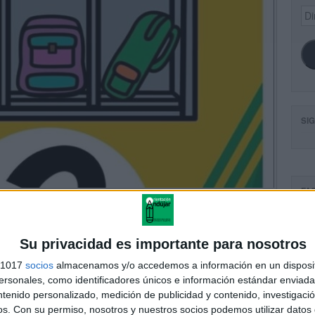
Dir
de
ema
SI
FA
Su privacidad es importante para nosotros
s 1017
socios
almacenamos y/o accedemos a información en un disposit
sonales, como identificadores únicos e información estándar enviada 
ntenido personalizado, medición de publicidad y contenido, investigaci
os.
Con su permiso, nosotros y nuestros socios podemos utilizar datos 