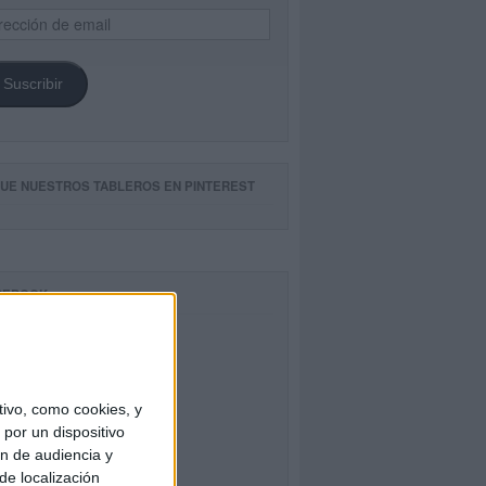
ección
il
Suscribir
GUE NUESTROS TABLEROS EN PINTEREST
CEBOOK
ivo, como cookies, y
por un dispositivo
ón de audiencia y
de localización