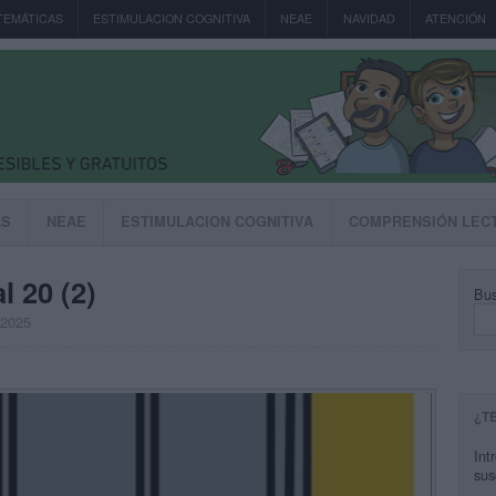
TEMÁTICAS
ESTIMULACION COGNITIVA
NEAE
NAVIDAD
ATENCIÓN
AS
NEAE
ESTIMULACION COGNITIVA
COMPRENSIÓN LEC
l 20 (2)
Bus
, 2025
¿T
Int
sus