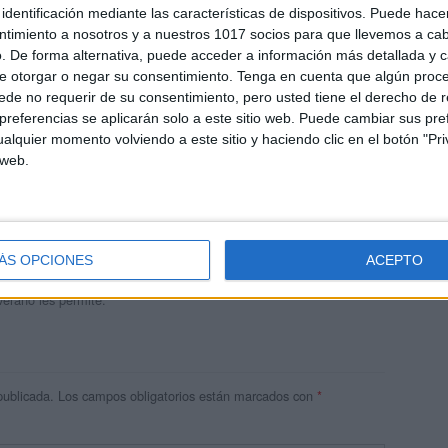
identificación mediante las características de dispositivos. Puede hacer
ntimiento a nosotros y a nuestros 1017 socios para que llevemos a ca
. De forma alternativa, puede acceder a información más detallada y 
e otorgar o negar su consentimiento.
Tenga en cuenta que algún proc
de no requerir de su consentimiento, pero usted tiene el derecho de r
referencias se aplicarán solo a este sitio web. Puede cambiar sus pref
alquier momento volviendo a este sitio y haciendo clic en el botón "Pri
 web.
andujar
o un blog, es la apuesta personal de dos profesores Ginés y
areja, son los encargados de los contenidos que encontramos
ÁS OPCIONES
ACEPTO
 vuelcan la mayor parte del tiempo, que sus tareas como docentes, y
verano les permite.
publicada.
Los campos obligatorios están marcados con
*