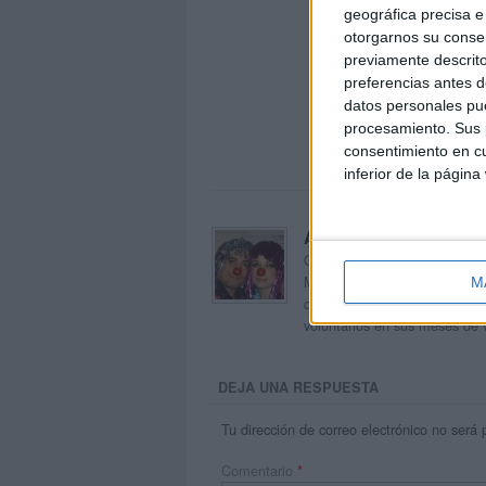
geográfica precisa e 
otorgarnos su conse
previamente descrito
preferencias antes d
datos personales pue
procesamiento. Sus p
consentimiento en cu
inferior de la página
Acerca de orientacion
Orientación Andújar no es sol
Maribel, que además de ser p
M
dentro del blog y en el cual,
voluntarios en sus meses de 
DEJA UNA RESPUESTA
Tu dirección de correo electrónico no será 
Comentario
*