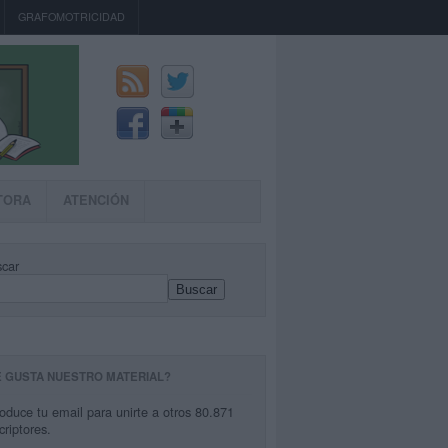
GRAFOMOTRICIDAD
TORA
ATENCIÓN
car
Buscar
E GUSTA NUESTRO MATERIAL?
roduce tu email para unirte a otros 80.871
criptores.