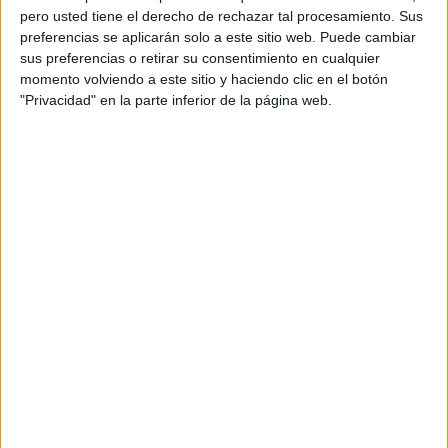
pero usted tiene el derecho de rechazar tal procesamiento. Sus
preferencias se aplicarán solo a este sitio web. Puede cambiar
sus preferencias o retirar su consentimiento en cualquier
momento volviendo a este sitio y haciendo clic en el botón
"Privacidad" en la parte inferior de la página web.
Acerca de orientacionandujar
Orientación Andújar no es solo un blog, es la apuesta
personal de dos profesores Ginés y Maribel, que
además de ser pareja, son los encargados de los
contenidos que encontramos dentro del blog y en el
cual, vuelcan la mayor parte del tiempo, que sus tareas
como docentes, y voluntarios en sus meses de verano
les permite.
DEJA UNA RESPUESTA
Tu dirección de correo electrónico no será