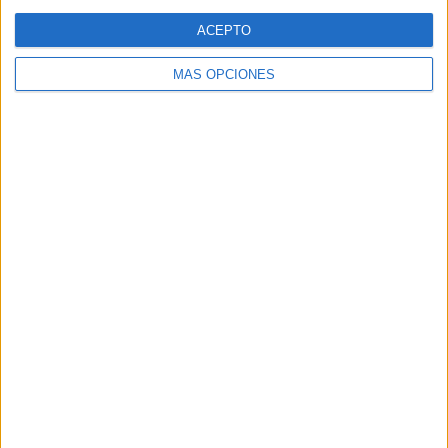
Web
ACEPTO
MÁS OPCIONES
Buscar
Buscar
¿TE GUSTA NUESTRO MATERIAL?