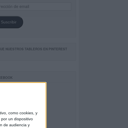
ección
il
Suscribir
GUE NUESTROS TABLEROS EN PINTEREST
CEBOOK
ivo, como cookies, y
por un dispositivo
ón de audiencia y