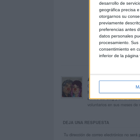
desarrollo de servici
geográfica precisa e 
otorgarnos su conse
previamente descrito
preferencias antes d
datos personales pue
procesamiento. Sus p
consentimiento en cu
inferior de la página
Acerca de orientacion
Orientación Andújar no es sol
M
Maribel, que además de ser p
dentro del blog y en el cual,
voluntarios en sus meses de 
DEJA UNA RESPUESTA
Tu dirección de correo electrónico no será 