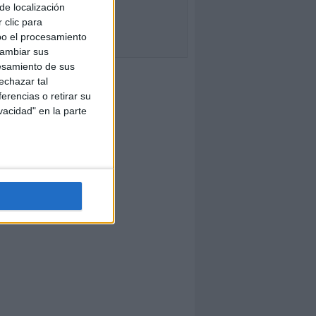
de localización
 clic para
bo el procesamiento
cambiar sus
esamiento de sus
echazar tal
erencias o retirar su
vacidad" en la parte