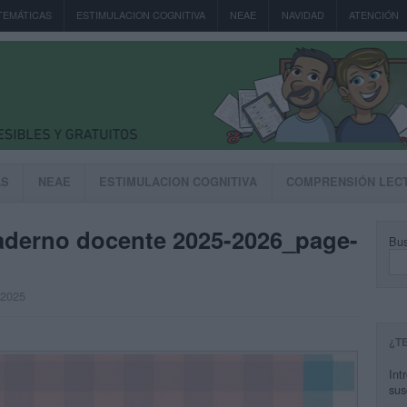
TEMÁTICAS
ESTIMULACION COGNITIVA
NEAE
NAVIDAD
ATENCIÓN
AS
NEAE
ESTIMULACION COGNITIVA
COMPRENSIÓN LEC
aderno docente 2025-2026_page-
Bus
, 2025
¿T
Int
sus