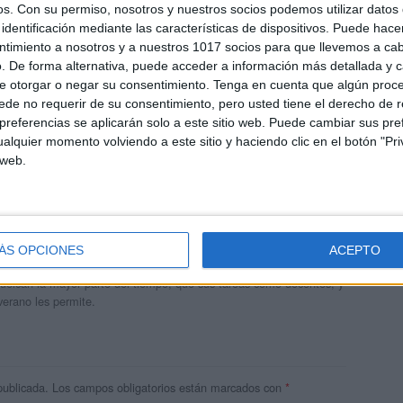
os.
Con su permiso, nosotros y nuestros socios podemos utilizar datos 
identificación mediante las características de dispositivos. Puede hacer
ntimiento a nosotros y a nuestros 1017 socios para que llevemos a ca
. De forma alternativa, puede acceder a información más detallada y 
e otorgar o negar su consentimiento.
Tenga en cuenta que algún proc
de no requerir de su consentimiento, pero usted tiene el derecho de r
referencias se aplicarán solo a este sitio web. Puede cambiar sus pref
alquier momento volviendo a este sitio y haciendo clic en el botón "Pri
 web.
andujar
o un blog, es la apuesta personal de dos profesores Ginés y
ÁS OPCIONES
ACEPTO
areja, son los encargados de los contenidos que encontramos
 vuelcan la mayor parte del tiempo, que sus tareas como docentes, y
verano les permite.
publicada.
Los campos obligatorios están marcados con
*