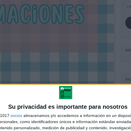
Dir
de
ema
SI
FA
Su privacidad es importante para nosotros
s 1017
socios
almacenamos y/o accedemos a información en un disposit
sonales, como identificadores únicos e información estándar enviada 
ntenido personalizado, medición de publicidad y contenido, investigaci