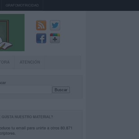
GRAFOMOTRICIDAD
TORA
ATENCIÓN
car
Buscar
E GUSTA NUESTRO MATERIAL?
roduce tu email para unirte a otros 80.871
criptores.