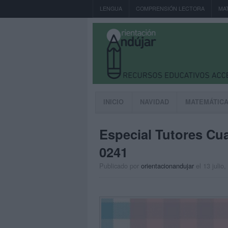
LENGUA
COMPRENSIÓN LECTORA
MA
INICIO
NAVIDAD
MATEMÁTIC
Especial Tutores Cu
0241
Publicado por
orientacionandujar
el 13 julio