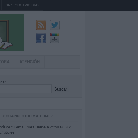
GRAFOMOTRICIDAD
TORA
ATENCIÓN
car
Buscar
E GUSTA NUESTRO MATERIAL?
roduce tu email para unirte a otros 80.861
criptores.