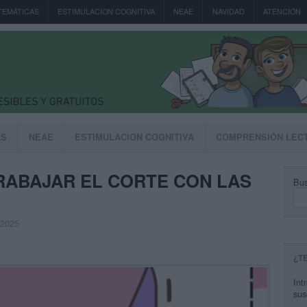
TEMÁTICAS
ESTIMULACION COGNITIVA
NEAE
NAVIDAD
ATENCIÓN
AS
NEAE
ESTIMULACION COGNITIVA
COMPRENSIÓN LEC
RABAJAR EL CORTE CON LAS
Bus
, 2025
¿T
Int
sus