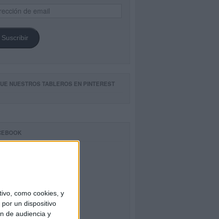
ección
il
Suscribir
GUE NUESTROS TABLEROS EN PINTEREST
CEBOOK
ivo, como cookies, y
por un dispositivo
ón de audiencia y