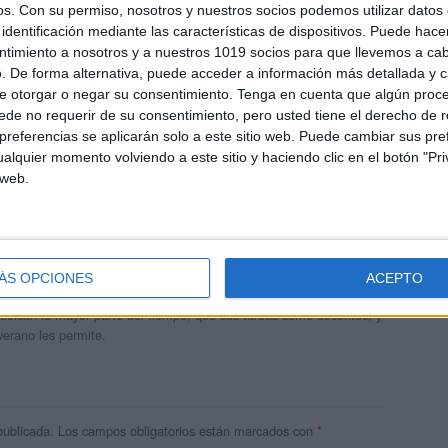
os.
Con su permiso, nosotros y nuestros socios podemos utilizar datos 
identificación mediante las características de dispositivos. Puede hacer
ntimiento a nosotros y a nuestros 1019 socios para que llevemos a ca
. De forma alternativa, puede acceder a información más detallada y 
e otorgar o negar su consentimiento.
Tenga en cuenta que algún proc
de no requerir de su consentimiento, pero usted tiene el derecho de r
referencias se aplicarán solo a este sitio web. Puede cambiar sus pref
alquier momento volviendo a este sitio y haciendo clic en el botón "Pri
 web.
andujar
o un blog, es la apuesta personal de dos profesores Ginés y
ÁS OPCIONES
ACEPTO
areja, son los encargados de los contenidos que encontramos
 vuelcan la mayor parte del tiempo, que sus tareas como docentes, y
verano les permite.
publicada.
Los campos obligatorios están marcados con
*