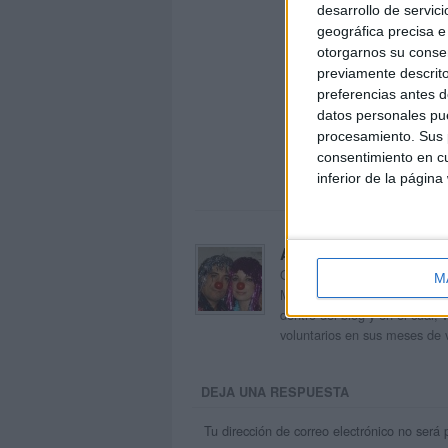
desarrollo de servici
geográfica precisa e 
otorgarnos su conse
previamente descrito
preferencias antes d
datos personales pue
procesamiento. Sus p
consentimiento en cu
inferior de la página
Acerca de orientacion
Orientación Andújar no es sol
M
Maribel, que además de ser p
dentro del blog y en el cual,
voluntarios en sus meses de 
DEJA UNA RESPUESTA
Tu dirección de correo electrónico no será 