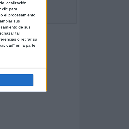
de localización
 clic para
bo el procesamiento
cambiar sus
esamiento de sus
echazar tal
erencias o retirar su
vacidad" en la parte