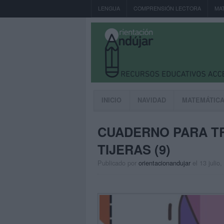
LENGUA
COMPRENSIÓN LECTORA
MA
INICIO
NAVIDAD
MATEMÁTIC
CUADERNO PARA T
TIJERAS (9)
Publicado por
orientacionandujar
el 13 julio