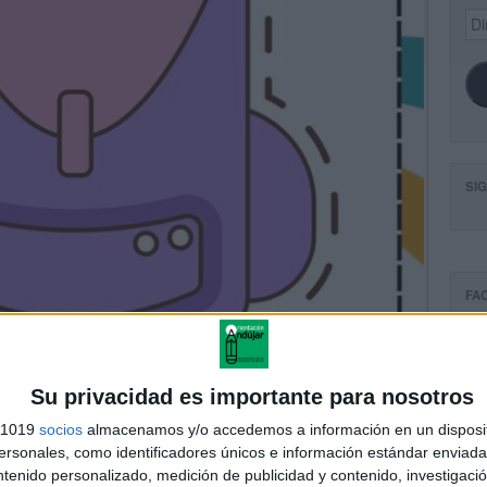
Dir
de
ema
SI
FA
Su privacidad es importante para nosotros
s 1019
socios
almacenamos y/o accedemos a información en un disposit
sonales, como identificadores únicos e información estándar enviada 
ntenido personalizado, medición de publicidad y contenido, investigaci