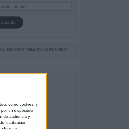
ección
il
Suscribir
GUE NUESTROS TABLEROS EN PINTEREST
CEBOOK
ivo, como cookies, y
por un dispositivo
ón de audiencia y
de localización
 clic para