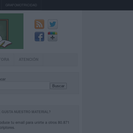
GRAFOMOTRICIDAD
TORA
ATENCIÓN
car
Buscar
E GUSTA NUESTRO MATERIAL?
roduce tu email para unirte a otros 80.871
criptores.