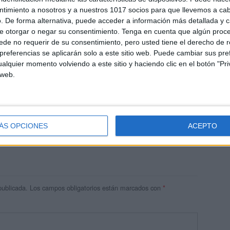
ntimiento a nosotros y a nuestros 1017 socios para que llevemos a ca
. De forma alternativa, puede acceder a información más detallada y 
e otorgar o negar su consentimiento.
Tenga en cuenta que algún proc
de no requerir de su consentimiento, pero usted tiene el derecho de r
referencias se aplicarán solo a este sitio web. Puede cambiar sus pref
alquier momento volviendo a este sitio y haciendo clic en el botón "Pri
 web.
res
 ninguna información.
ÁS OPCIONES
ACEPTO
publicada.
Los campos obligatorios están marcados con
*