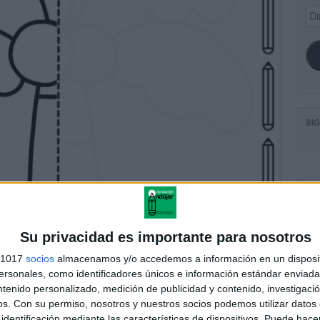
Dir
de
ema
SI
FA
Su privacidad es importante para nosotros
s 1017
socios
almacenamos y/o accedemos a información en un disposit
sonales, como identificadores únicos e información estándar enviada 
ntenido personalizado, medición de publicidad y contenido, investigaci
os.
Con su permiso, nosotros y nuestros socios podemos utilizar datos 
identificación mediante las características de dispositivos. Puede hacer