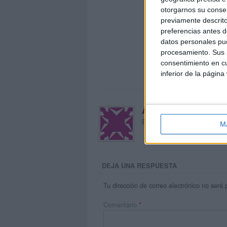
otorgarnos su conse
previamente descrito
preferencias antes d
datos personales pue
procesamiento. Sus p
consentimiento en cu
inferior de la página
Acerca de María Oliva
El autor no ha proporcionado
M
DEJA UNA RESPUESTA
Tu dirección de correo electrónico no será 
Comentario
*