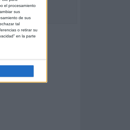
bo el procesamiento
cambiar sus
esamiento de sus
echazar tal
erencias o retirar su
vacidad" en la parte