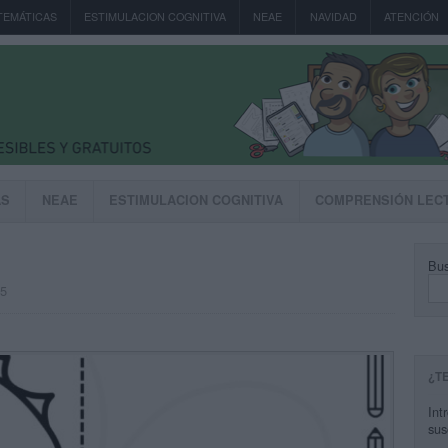
TEMÁTICAS
ESTIMULACION COGNITIVA
NEAE
NAVIDAD
ATENCIÓN
AS
NEAE
ESTIMULACION COGNITIVA
COMPRENSIÓN LEC
Bus
25
¿T
Int
sus