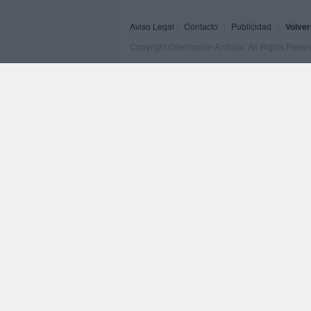
Aviso Legal
Contacto
Publicidad
Volver
Copyright Orientacion Andujar. All Rights Rese