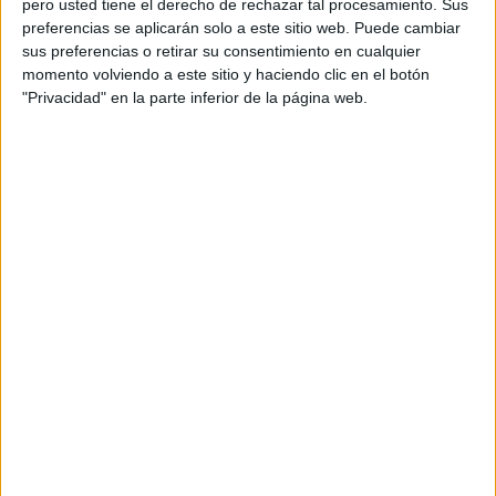
pero usted tiene el derecho de rechazar tal procesamiento. Sus
preferencias se aplicarán solo a este sitio web. Puede cambiar
Acerca de orientacionandujar
sus preferencias o retirar su consentimiento en cualquier
momento volviendo a este sitio y haciendo clic en el botón
Orientación Andújar no es solo un blog, es la apuesta
"Privacidad" en la parte inferior de la página web.
personal de dos profesores Ginés y Maribel, que
además de ser pareja, son los encargados de los
contenidos que encontramos dentro del blog y en el
cual, vuelcan la mayor parte del tiempo, que sus tareas
como docentes, y voluntarios en sus meses de verano
les permite.
DEJA UNA RESPUESTA
Tu dirección de correo electrónico no será
publicada.
Los campos obligatorios están marcados
con
*