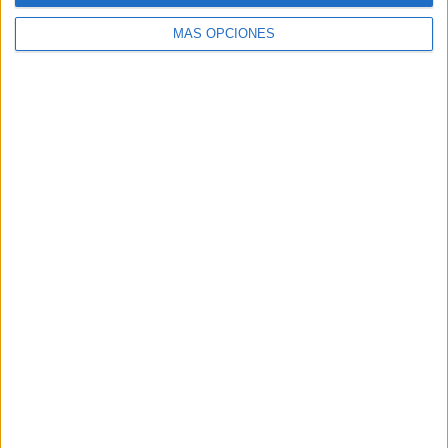
MÁS OPCIONES
Buscar
Buscar
¿TE GUSTA NUESTRO MATERIAL?
Introduce tu email para unirte a otros
80.861 suscriptores.
Dirección