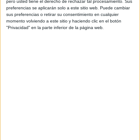
pero usted tiene el derecho de rechazar tal procesamiento. Sus
preferencias se aplicarán solo a este sitio web. Puede cambiar
Acerca de orientacionandujar
sus preferencias o retirar su consentimiento en cualquier
momento volviendo a este sitio y haciendo clic en el botón
Orientación Andújar no es solo un blog, es la apuesta
"Privacidad" en la parte inferior de la página web.
personal de dos profesores Ginés y Maribel, que
además de ser pareja, son los encargados de los
contenidos que encontramos dentro del blog y en el
cual, vuelcan la mayor parte del tiempo, que sus tareas
como docentes, y voluntarios en sus meses de verano
les permite.
DEJA UNA RESPUESTA
Tu dirección de correo electrónico no será
publicada.
Los campos obligatorios están marcados
con
*