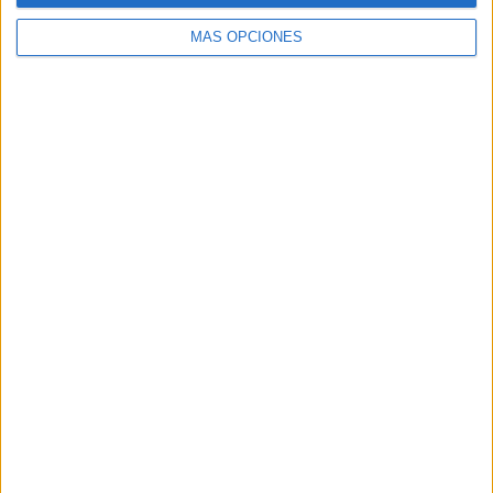
MÁS OPCIONES
Buscar
Buscar
¿TE GUSTA NUESTRO MATERIAL?
Introduce tu email para unirte a otros
80.870 suscriptores.
Dirección