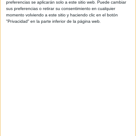
preferencias se aplicarán solo a este sitio web. Puede cambiar
sus preferencias o retirar su consentimiento en cualquier
momento volviendo a este sitio y haciendo clic en el botón
"Privacidad" en la parte inferior de la página web.
Acerca de María Olivares
El autor no ha proporcionado ninguna información.
DEJA UNA RESPUESTA
Tu dirección de correo electrónico no será
publicada.
Los campos obligatorios están marcados
con
*
Comentario
*