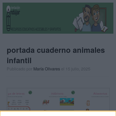
portada cuaderno animales
infantil
Publicado por
María Olivares
el 15 julio, 2025