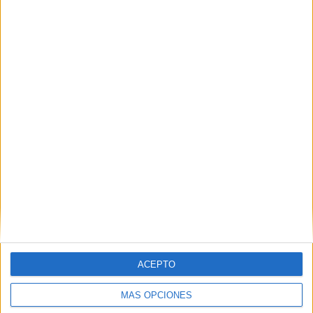
Nombre
*
Correo electrónico
*
Web
ACEPTO
MÁS OPCIONES