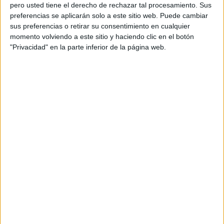
pero usted tiene el derecho de rechazar tal procesamiento. Sus
preferencias se aplicarán solo a este sitio web. Puede cambiar
sus preferencias o retirar su consentimiento en cualquier
momento volviendo a este sitio y haciendo clic en el botón
Acerca de orientacionandujar
"Privacidad" en la parte inferior de la página web.
Orientación Andújar no es solo un blog, es la apuesta
personal de dos profesores Ginés y Maribel, que
además de ser pareja, son los encargados de los
contenidos que encontramos dentro del blog y en el
cual, vuelcan la mayor parte del tiempo, que sus tareas
como docentes, y voluntarios en sus meses de verano
les permite.
DEJA UNA RESPUESTA
Tu dirección de correo electrónico no será
publicada.
Los campos obligatorios están marcados
con
*