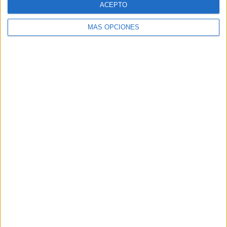
ACEPTO
MÁS OPCIONES
Buscar
Buscar
¿TE GUSTA NUESTRO MATERIAL?
Introduce tu email para unirte a otros
80.859 suscriptores.