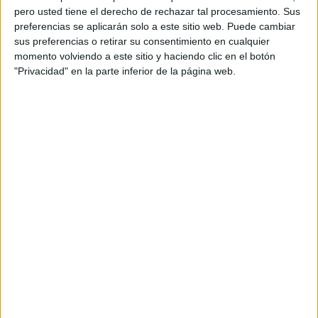
pero usted tiene el derecho de rechazar tal procesamiento. Sus
preferencias se aplicarán solo a este sitio web. Puede cambiar
sus preferencias o retirar su consentimiento en cualquier
momento volviendo a este sitio y haciendo clic en el botón
"Privacidad" en la parte inferior de la página web.
Acerca de orientacionandujar
Orientación Andújar no es solo un blog, es la apuesta
personal de dos profesores Ginés y Maribel, que
además de ser pareja, son los encargados de los
contenidos que encontramos dentro del blog y en el
cual, vuelcan la mayor parte del tiempo, que sus tareas
como docentes, y voluntarios en sus meses de verano
les permite.
DEJA UNA RESPUESTA
Tu dirección de correo electrónico no será