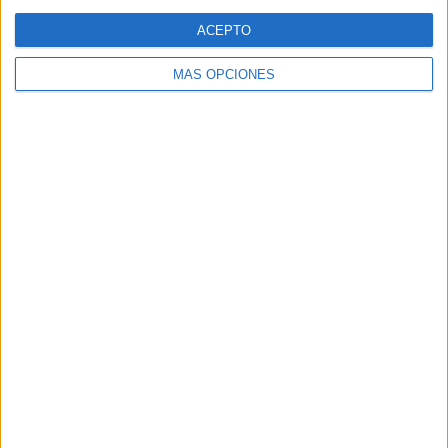
Web
ACEPTO
MÁS OPCIONES
Buscar
Buscar
¿TE GUSTA NUESTRO MATERIAL?