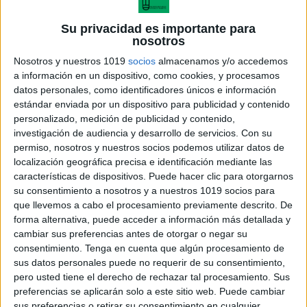
Su privacidad es importante para
nosotros
Nosotros y nuestros 1019
socios
almacenamos y/o accedemos
a información en un dispositivo, como cookies, y procesamos
datos personales, como identificadores únicos e información
estándar enviada por un dispositivo para publicidad y contenido
personalizado, medición de publicidad y contenido,
investigación de audiencia y desarrollo de servicios.
Con su
permiso, nosotros y nuestros socios podemos utilizar datos de
portadas meses dinosaurios
localización geográfica precisa e identificación mediante las
características de dispositivos. Puede hacer clic para otorgarnos
su consentimiento a nosotros y a nuestros 1019 socios para
que llevemos a cabo el procesamiento previamente descrito. De
forma alternativa, puede acceder a información más detallada y
Acerca de María Olivares
cambiar sus preferencias antes de otorgar o negar su
consentimiento.
Tenga en cuenta que algún procesamiento de
El autor no ha proporcionado ninguna información.
sus datos personales puede no requerir de su consentimiento,
pero usted tiene el derecho de rechazar tal procesamiento. Sus
preferencias se aplicarán solo a este sitio web. Puede cambiar
DEJA UNA RESPUESTA
sus preferencias o retirar su consentimiento en cualquier