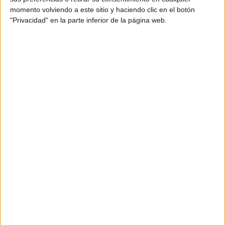
momento volviendo a este sitio y haciendo clic en el botón
Tu dirección de correo electrónico no será
"Privacidad" en la parte inferior de la página web.
publicada.
Los campos obligatorios están marcados
con
*
Comentario
*
Nombre
*
Correo electrónico
*