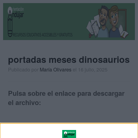
portadas meses dinosaurios
Publicado por
María Olivares
el 16 julio, 2025
Pulsa sobre el enlace para descargar
el archivo: