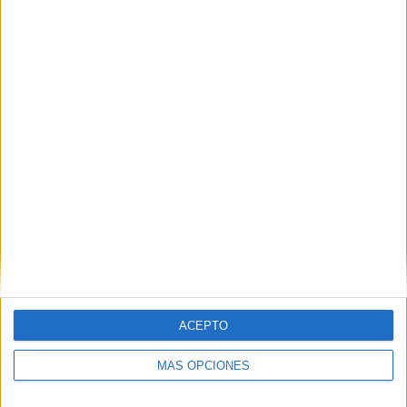
Nombre
*
Correo electrónico
*
Web
ACEPTO
MÁS OPCIONES