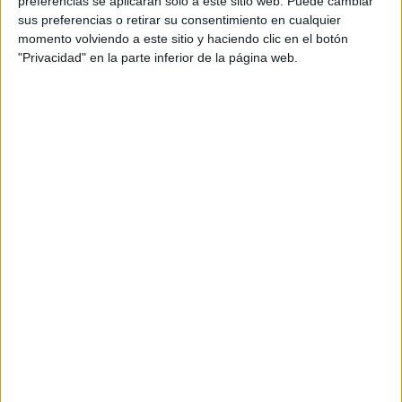
preferencias se aplicarán solo a este sitio web. Puede cambiar
sus preferencias o retirar su consentimiento en cualquier
Acerca de María Olivares
momento volviendo a este sitio y haciendo clic en el botón
"Privacidad" en la parte inferior de la página web.
El autor no ha proporcionado ninguna información.
DEJA UNA RESPUESTA
Tu dirección de correo electrónico no será
publicada.
Los campos obligatorios están marcados
con
*
Comentario
*