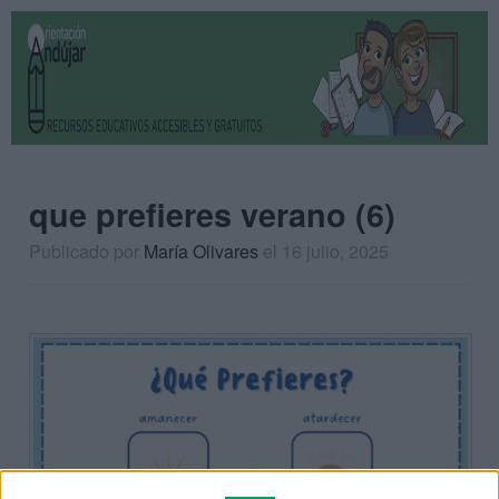
que prefieres verano (6)
Publicado por
María Olivares
el 16 julio, 2025