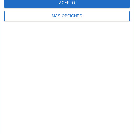
ACEPTO
MÁS OPCIONES
Buscar
Buscar
¿TE GUSTA NUESTRO MATERIAL?
Introduce tu email para unirte a otros
80.867 suscriptores.