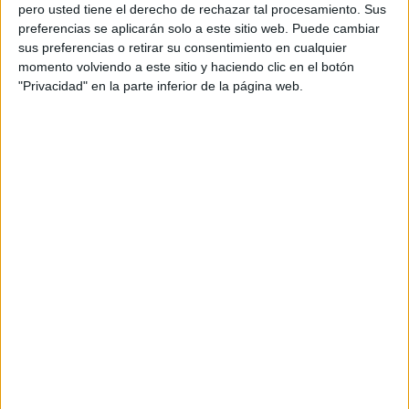
pero usted tiene el derecho de rechazar tal procesamiento. Sus
preferencias se aplicarán solo a este sitio web. Puede cambiar
sus preferencias o retirar su consentimiento en cualquier
momento volviendo a este sitio y haciendo clic en el botón
Acerca de orientacionandujar
"Privacidad" en la parte inferior de la página web.
Orientación Andújar no es solo un blog, es la apuesta
personal de dos profesores Ginés y Maribel, que
además de ser pareja, son los encargados de los
contenidos que encontramos dentro del blog y en el
cual, vuelcan la mayor parte del tiempo, que sus tareas
como docentes, y voluntarios en sus meses de verano
les permite.
DEJA UNA RESPUESTA
Tu dirección de correo electrónico no será
publicada.
Los campos obligatorios están marcados
con
*