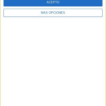
ACEPTO
MÁS OPCIONES
Buscar
Buscar
¿TE GUSTA NUESTRO MATERIAL?
Introduce tu email para unirte a otros
80.842 suscriptores.