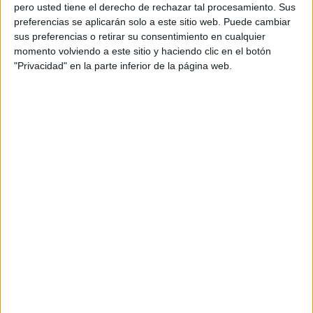
pero usted tiene el derecho de rechazar tal procesamiento. Sus
preferencias se aplicarán solo a este sitio web. Puede cambiar
sus preferencias o retirar su consentimiento en cualquier
momento volviendo a este sitio y haciendo clic en el botón
Acerca de orientacionandujar
"Privacidad" en la parte inferior de la página web.
Orientación Andújar no es solo un blog, es la apuesta
personal de dos profesores Ginés y Maribel, que
además de ser pareja, son los encargados de los
contenidos que encontramos dentro del blog y en el
cual, vuelcan la mayor parte del tiempo, que sus tareas
como docentes, y voluntarios en sus meses de verano
les permite.
DEJA UNA RESPUESTA
Tu dirección de correo electrónico no será
publicada.
Los campos obligatorios están marcados
con
*