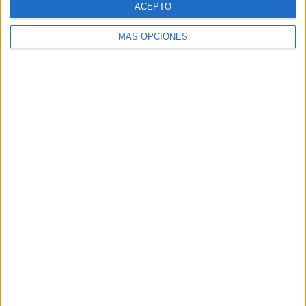
ACEPTO
MÁS OPCIONES
Buscar
Buscar
¿TE GUSTA NUESTRO MATERIAL?
Introduce tu email para unirte a otros
80.853 suscriptores.