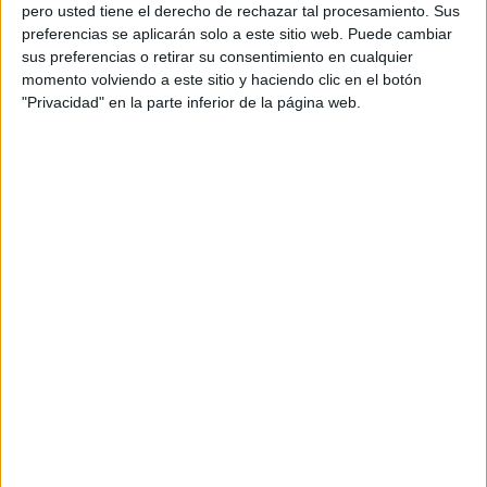
pero usted tiene el derecho de rechazar tal procesamiento. Sus
preferencias se aplicarán solo a este sitio web. Puede cambiar
sus preferencias o retirar su consentimiento en cualquier
momento volviendo a este sitio y haciendo clic en el botón
Acerca de orientacionandujar
"Privacidad" en la parte inferior de la página web.
Orientación Andújar no es solo un blog, es la apuesta
personal de dos profesores Ginés y Maribel, que
además de ser pareja, son los encargados de los
contenidos que encontramos dentro del blog y en el
cual, vuelcan la mayor parte del tiempo, que sus tareas
como docentes, y voluntarios en sus meses de verano
les permite.
DEJA UNA RESPUESTA
Tu dirección de correo electrónico no será
publicada.
Los campos obligatorios están marcados
con
*