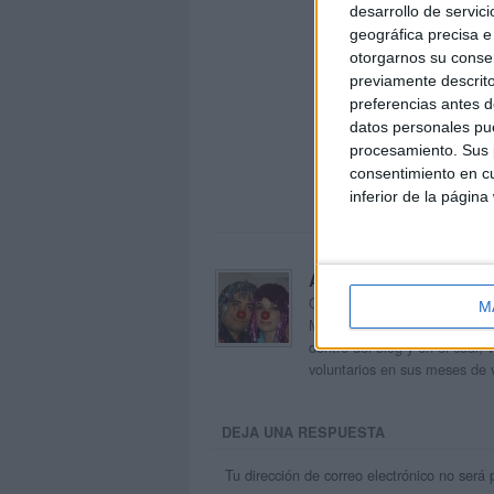
desarrollo de servici
geográfica precisa e 
otorgarnos su conse
previamente descrito
preferencias antes d
datos personales pue
procesamiento. Sus p
consentimiento en cu
inferior de la página
Acerca de orientacion
Orientación Andújar no es sol
M
Maribel, que además de ser p
dentro del blog y en el cual,
voluntarios en sus meses de 
DEJA UNA RESPUESTA
Tu dirección de correo electrónico no será 