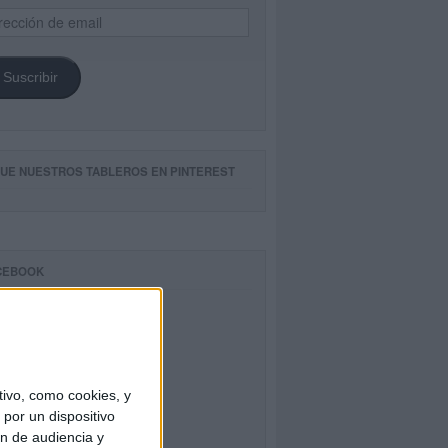
ección
il
Suscribir
GUE NUESTROS TABLEROS EN PINTEREST
CEBOOK
ivo, como cookies, y
por un dispositivo
ón de audiencia y