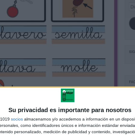
Dir
de
ema
SI
FA
Su privacidad es importante para nosotros
s 1019
socios
almacenamos y/o accedemos a información en un disposit
sonales, como identificadores únicos e información estándar enviada 
ntenido personalizado, medición de publicidad y contenido, investigaci