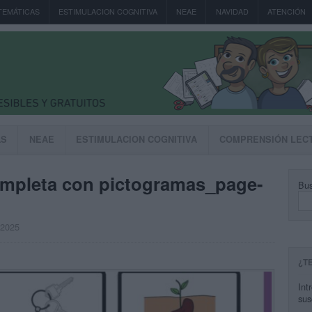
TEMÁTICAS
ESTIMULACION COGNITIVA
NEAE
NAVIDAD
ATENCIÓN
AS
NEAE
ESTIMULACION COGNITIVA
COMPRENSIÓN LEC
completa con pictogramas_page-
Bus
, 2025
¿T
Int
sus