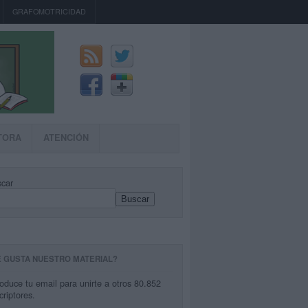
GRAFOMOTRICIDAD
TORA
ATENCIÓN
car
Buscar
E GUSTA NUESTRO MATERIAL?
roduce tu email para unirte a otros 80.852
criptores.