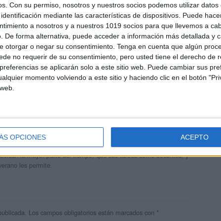
os.
Con su permiso, nosotros y nuestros socios podemos utilizar datos 
identificación mediante las características de dispositivos. Puede hacer
ntimiento a nosotros y a nuestros 1019 socios para que llevemos a ca
. De forma alternativa, puede acceder a información más detallada y 
e otorgar o negar su consentimiento.
Tenga en cuenta que algún proc
de no requerir de su consentimiento, pero usted tiene el derecho de r
referencias se aplicarán solo a este sitio web. Puede cambiar sus pref
alquier momento volviendo a este sitio y haciendo clic en el botón "Pri
 web.
andujar
o un blog, es la apuesta personal de dos profesores Ginés y
ÁS OPCIONES
ACEPTO
areja, son los encargados de los contenidos que encontramos
 vuelcan la mayor parte del tiempo, que sus tareas como docentes, y
verano les permite.
publicada.
Los campos obligatorios están marcados con
*