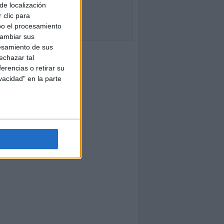
de localización
 clic para
bo el procesamiento
cambiar sus
esamiento de sus
echazar tal
erencias o retirar su
vacidad" en la parte