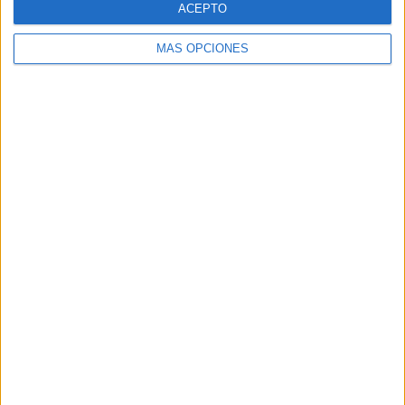
ACEPTO
MÁS OPCIONES
Buscar
Buscar
¿TE GUSTA NUESTRO MATERIAL?
Introduce tu email para unirte a otros
80.852 suscriptores.