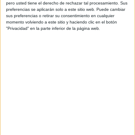
pero usted tiene el derecho de rechazar tal procesamiento. Sus
preferencias se aplicarán solo a este sitio web. Puede cambiar
sus preferencias o retirar su consentimiento en cualquier
momento volviendo a este sitio y haciendo clic en el botón
Acerca de orientacionandujar
"Privacidad" en la parte inferior de la página web.
Orientación Andújar no es solo un blog, es la apuesta
personal de dos profesores Ginés y Maribel, que
además de ser pareja, son los encargados de los
contenidos que encontramos dentro del blog y en el
cual, vuelcan la mayor parte del tiempo, que sus tareas
como docentes, y voluntarios en sus meses de verano
les permite.
DEJA UNA RESPUESTA
Tu dirección de correo electrónico no será
publicada.
Los campos obligatorios están marcados
con
*