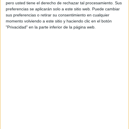
pero usted tiene el derecho de rechazar tal procesamiento. Sus
preferencias se aplicarán solo a este sitio web. Puede cambiar
sus preferencias o retirar su consentimiento en cualquier
momento volviendo a este sitio y haciendo clic en el botón
Acerca de orientacionandujar
"Privacidad" en la parte inferior de la página web.
Orientación Andújar no es solo un blog, es la apuesta
personal de dos profesores Ginés y Maribel, que
además de ser pareja, son los encargados de los
contenidos que encontramos dentro del blog y en el
cual, vuelcan la mayor parte del tiempo, que sus tareas
como docentes, y voluntarios en sus meses de verano
les permite.
DEJA UNA RESPUESTA
Tu dirección de correo electrónico no será
publicada.
Los campos obligatorios están marcados
con
*