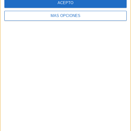
ACEPTO
MÁS OPCIONES
Buscar
Buscar
¿TE GUSTA NUESTRO MATERIAL?
Introduce tu email para unirte a otros
80.853 suscriptores.