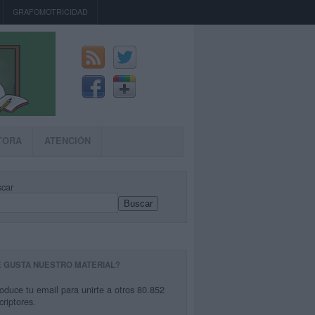
GRAFOMOTRICIDAD
TORA
ATENCIÓN
car
Buscar
E GUSTA NUESTRO MATERIAL?
roduce tu email para unirte a otros 80.852
criptores.