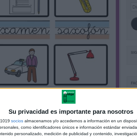
Dir
de
ema
SI
FA
Su privacidad es importante para nosotros
s 1019
socios
almacenamos y/o accedemos a información en un disposit
sonales, como identificadores únicos e información estándar enviada 
ntenido personalizado, medición de publicidad y contenido, investigaci