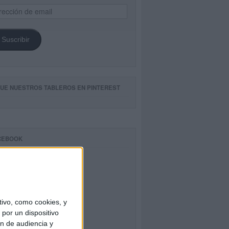
ección
il
Suscribir
GUE NUESTROS TABLEROS EN PINTEREST
CEBOOK
ivo, como cookies, y
por un dispositivo
ón de audiencia y