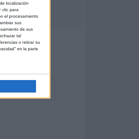
de localización
 clic para
bo el procesamiento
cambiar sus
esamiento de sus
echazar tal
erencias o retirar su
vacidad" en la parte