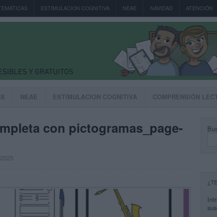
TEMÁTICAS
ESTIMULACION COGNITIVA
NEAE
NAVIDAD
ATENCIÓN
AS
NEAE
ESTIMULACION COGNITIVA
COMPRENSIÓN LEC
completa con pictogramas_page-
Bus
, 2025
¿T
Int
sus