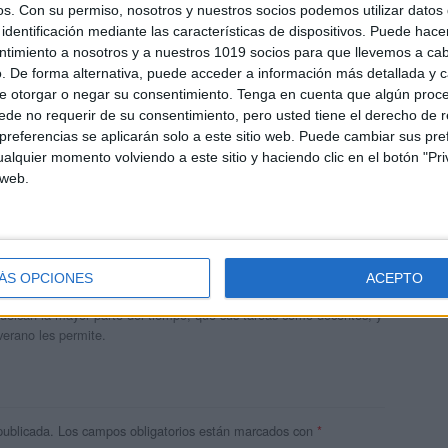
os.
Con su permiso, nosotros y nuestros socios podemos utilizar datos 
identificación mediante las características de dispositivos. Puede hacer
ntimiento a nosotros y a nuestros 1019 socios para que llevemos a ca
. De forma alternativa, puede acceder a información más detallada y 
e otorgar o negar su consentimiento.
Tenga en cuenta que algún proc
de no requerir de su consentimiento, pero usted tiene el derecho de r
referencias se aplicarán solo a este sitio web. Puede cambiar sus pref
alquier momento volviendo a este sitio y haciendo clic en el botón "Pri
 web.
andujar
o un blog, es la apuesta personal de dos profesores Ginés y
ÁS OPCIONES
ACEPTO
areja, son los encargados de los contenidos que encontramos
 vuelcan la mayor parte del tiempo, que sus tareas como docentes, y
verano les permite.
publicada.
Los campos obligatorios están marcados con
*