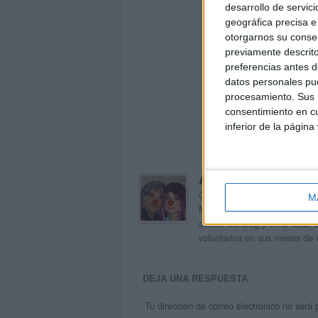
desarrollo de servici
geográfica precisa e 
otorgarnos su conse
previamente descrito
preferencias antes d
datos personales pue
procesamiento. Sus p
consentimiento en cu
inferior de la página
Acerca de orientacion
Orientación Andújar no es sol
M
Maribel, que además de ser p
dentro del blog y en el cual,
voluntarios en sus meses de 
DEJA UNA RESPUESTA
Tu dirección de correo electrónico no será 