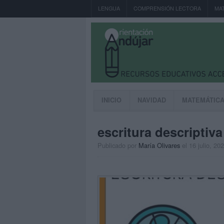
LENGUA
COMPRENSIÓN LECTORA
MA
INICIO
NAVIDAD
MATEMÁTIC
escritura descriptiva
Publicado por
María Olivares
el 16 julio, 20