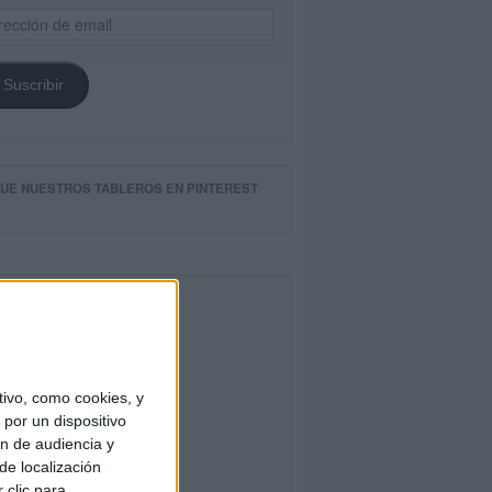
ección
il
Suscribir
GUE NUESTROS TABLEROS EN PINTEREST
CEBOOK
ivo, como cookies, y
por un dispositivo
ón de audiencia y
de localización
 clic para