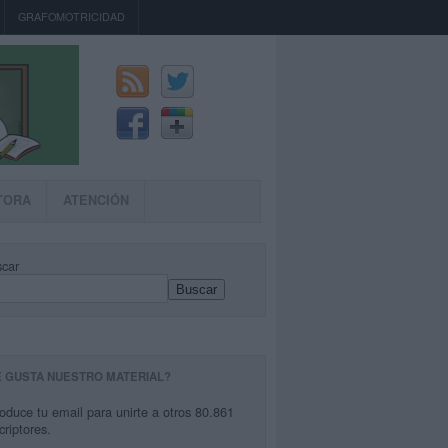
GRAFOMOTRICIDAD
TORA
ATENCIÓN
car
Buscar
E GUSTA NUESTRO MATERIAL?
roduce tu email para unirte a otros 80.861
criptores.