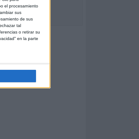
bo el procesamiento
cambiar sus
esamiento de sus
echazar tal
erencias o retirar su
vacidad" en la parte