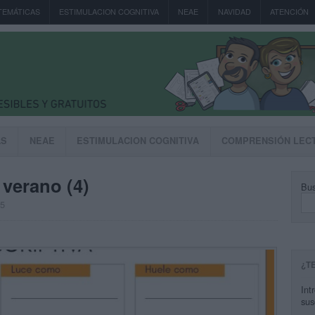
TEMÁTICAS
ESTIMULACION COGNITIVA
NEAE
NAVIDAD
ATENCIÓN
AS
NEAE
ESTIMULACION COGNITIVA
COMPRENSIÓN LEC
 verano (4)
Bus
25
¿T
Int
sus