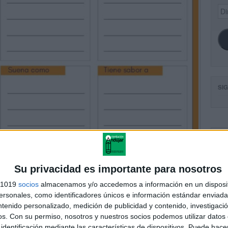
Dir
de
ema
SI
FA
Su privacidad es importante para nosotros
s 1019
socios
almacenamos y/o accedemos a información en un disposit
sonales, como identificadores únicos e información estándar enviada 
ntenido personalizado, medición de publicidad y contenido, investigaci
os.
Con su permiso, nosotros y nuestros socios podemos utilizar datos 
identificación mediante las características de dispositivos. Puede hacer