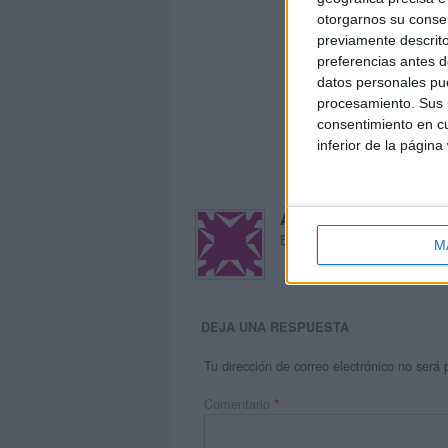
otorgarnos su conse
previamente descrito
preferencias antes d
datos personales pue
procesamiento. Sus p
consentimiento en cu
inferior de la página
Acerca de María Oliva
El autor no ha proporcionado
M
DEJA UNA RESPUESTA
Tu dirección de correo electrónico no será 
Comentario
*