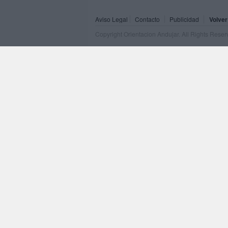
Aviso Legal
Contacto
Publicidad
Volver
Copyright Orientacion Andujar. All Rights Rese