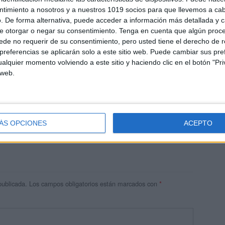
ntimiento a nosotros y a nuestros 1019 socios para que llevemos a ca
. De forma alternativa, puede acceder a información más detallada y 
e otorgar o negar su consentimiento.
Tenga en cuenta que algún proc
de no requerir de su consentimiento, pero usted tiene el derecho de r
referencias se aplicarán solo a este sitio web. Puede cambiar sus pref
alquier momento volviendo a este sitio y haciendo clic en el botón "Pri
 web.
res
 ninguna información.
ÁS OPCIONES
ACEPTO
publicada.
Los campos obligatorios están marcados con
*