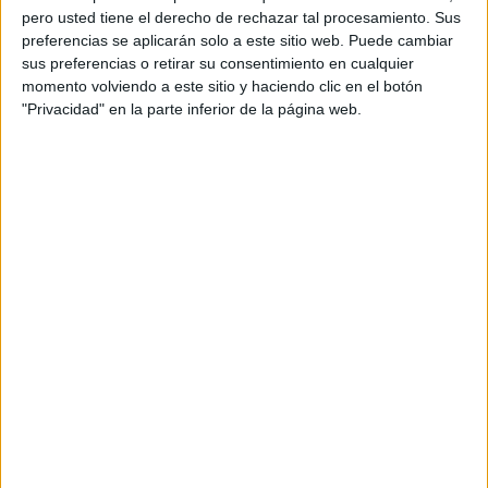
pero usted tiene el derecho de rechazar tal procesamiento. Sus
preferencias se aplicarán solo a este sitio web. Puede cambiar
sus preferencias o retirar su consentimiento en cualquier
momento volviendo a este sitio y haciendo clic en el botón
"Privacidad" en la parte inferior de la página web.
Acerca de orientacionandujar
Orientación Andújar no es solo un blog, es la apuesta
personal de dos profesores Ginés y Maribel, que
además de ser pareja, son los encargados de los
contenidos que encontramos dentro del blog y en el
cual, vuelcan la mayor parte del tiempo, que sus tareas
como docentes, y voluntarios en sus meses de verano
les permite.
DEJA UNA RESPUESTA
Tu dirección de correo electrónico no será