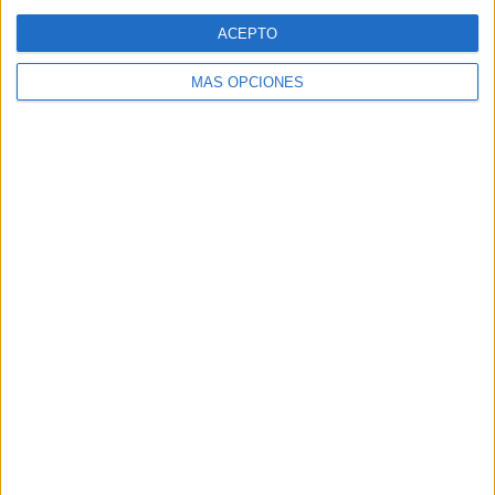
Web
ACEPTO
MÁS OPCIONES
Buscar
Buscar
¿TE GUSTA NUESTRO MATERIAL?