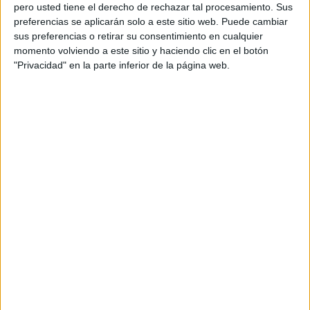
pero usted tiene el derecho de rechazar tal procesamiento. Sus
preferencias se aplicarán solo a este sitio web. Puede cambiar
sus preferencias o retirar su consentimiento en cualquier
momento volviendo a este sitio y haciendo clic en el botón
Acerca de orientacionandujar
"Privacidad" en la parte inferior de la página web.
Orientación Andújar no es solo un blog, es la apuesta
personal de dos profesores Ginés y Maribel, que
además de ser pareja, son los encargados de los
contenidos que encontramos dentro del blog y en el
cual, vuelcan la mayor parte del tiempo, que sus tareas
como docentes, y voluntarios en sus meses de verano
les permite.
DEJA UNA RESPUESTA
Tu dirección de correo electrónico no será
publicada.
Los campos obligatorios están marcados
con
*