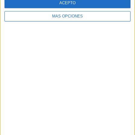
ACEPTO
MÁS OPCIONES
Buscar
Buscar
¿TE GUSTA NUESTRO MATERIAL?
Introduce tu email para unirte a otros
80.844 suscriptores.