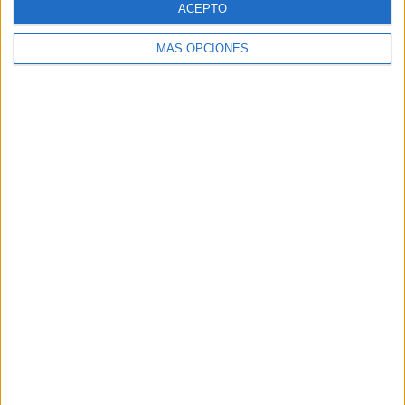
ACEPTO
MÁS OPCIONES
Buscar
Buscar
¿TE GUSTA NUESTRO MATERIAL?
Introduce tu email para unirte a otros
80.859 suscriptores.