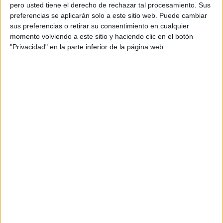
pero usted tiene el derecho de rechazar tal procesamiento. Sus
preferencias se aplicarán solo a este sitio web. Puede cambiar
sus preferencias o retirar su consentimiento en cualquier
momento volviendo a este sitio y haciendo clic en el botón
Acerca de orientacionandujar
"Privacidad" en la parte inferior de la página web.
Orientación Andújar no es solo un blog, es la apuesta
personal de dos profesores Ginés y Maribel, que
además de ser pareja, son los encargados de los
contenidos que encontramos dentro del blog y en el
cual, vuelcan la mayor parte del tiempo, que sus tareas
como docentes, y voluntarios en sus meses de verano
les permite.
DEJA UNA RESPUESTA
Tu dirección de correo electrónico no será
publicada.
Los campos obligatorios están marcados
con
*