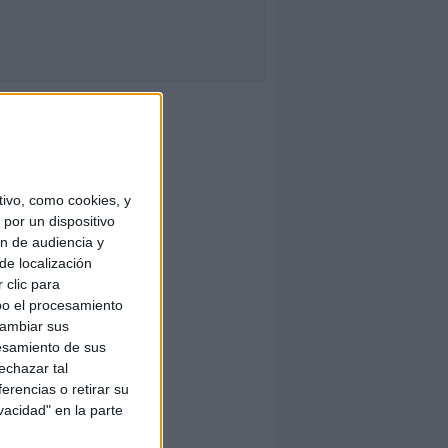
ivo, como cookies, y
por un dispositivo
ón de audiencia y
de localización
 clic para
bo el procesamiento
cambiar sus
esamiento de sus
echazar tal
erencias o retirar su
vacidad" en la parte