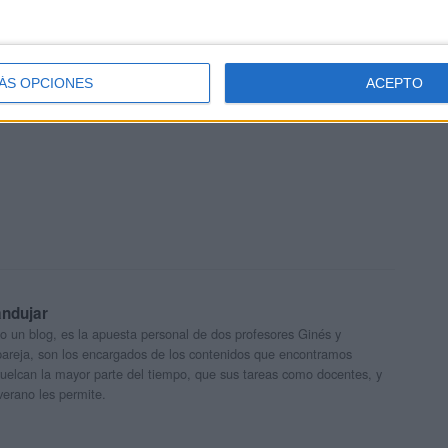
ÁS OPCIONES
ACEPTO
andujar
o un blog, es la apuesta personal de dos profesores Ginés y
areja, son los encargados de los contenidos que encontramos
 vuelcan la mayor parte del tiempo, que sus tareas como docentes, y
verano les permite.