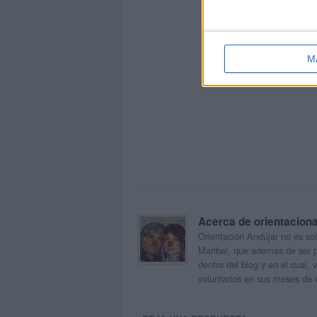
M
Acerca de orientacion
Orientación Andújar no es sol
Maribel, que además de ser p
dentro del blog y en el cual,
voluntarios en sus meses de 