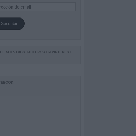
ección
il
Suscribir
GUE NUESTROS TABLEROS EN PINTEREST
CEBOOK