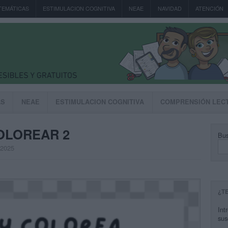
TEMÁTICAS
ESTIMULACION COGNITIVA
NEAE
NAVIDAD
ATENCIÓN
AS
NEAE
ESTIMULACION COGNITIVA
COMPRENSIÓN LEC
COLOREAR 2
Bus
, 2025
¿T
Int
sus