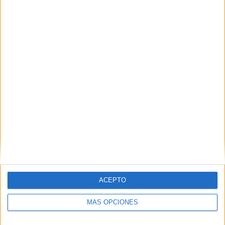
Nombre
*
Correo electrónico
*
Web
ACEPTO
MÁS OPCIONES