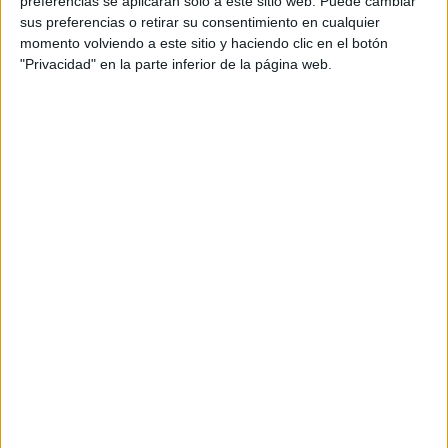
preferencias se aplicarán solo a este sitio web. Puede cambiar
sus preferencias o retirar su consentimiento en cualquier
Acerca de María Olivares
momento volviendo a este sitio y haciendo clic en el botón
"Privacidad" en la parte inferior de la página web.
El autor no ha proporcionado ninguna información.
DEJA UNA RESPUESTA
Tu dirección de correo electrónico no será
publicada.
Los campos obligatorios están marcados
con
*
Comentario
*