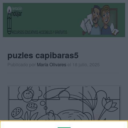
puzles capibaras5
Publicado por
María Olivares
el 18 julio, 2025