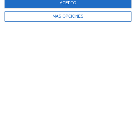
ACEPTO
MÁS OPCIONES
Buscar
Buscar
¿TE GUSTA NUESTRO MATERIAL?
Introduce tu email para unirte a otros
80.859 suscriptores.