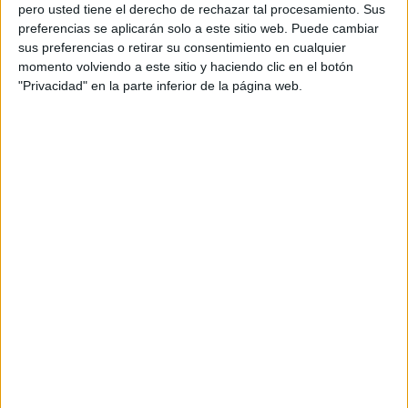
pero usted tiene el derecho de rechazar tal procesamiento. Sus
preferencias se aplicarán solo a este sitio web. Puede cambiar
sus preferencias o retirar su consentimiento en cualquier
momento volviendo a este sitio y haciendo clic en el botón
Acerca de orientacionandujar
"Privacidad" en la parte inferior de la página web.
Orientación Andújar no es solo un blog, es la apuesta
personal de dos profesores Ginés y Maribel, que
además de ser pareja, son los encargados de los
contenidos que encontramos dentro del blog y en el
cual, vuelcan la mayor parte del tiempo, que sus tareas
como docentes, y voluntarios en sus meses de verano
les permite.
DEJA UNA RESPUESTA
Tu dirección de correo electrónico no será
publicada.
Los campos obligatorios están marcados
con
*