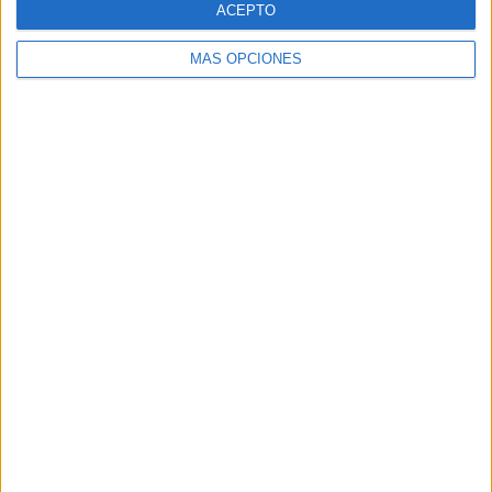
ACEPTO
MÁS OPCIONES
Buscar
Buscar
¿TE GUSTA NUESTRO MATERIAL?
Introduce tu email para unirte a otros
80.842 suscriptores.