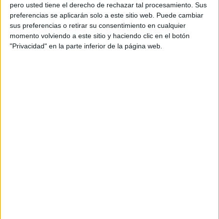
pero usted tiene el derecho de rechazar tal procesamiento. Sus
preferencias se aplicarán solo a este sitio web. Puede cambiar
sus preferencias o retirar su consentimiento en cualquier
momento volviendo a este sitio y haciendo clic en el botón
Acerca de orientacionandujar
"Privacidad" en la parte inferior de la página web.
Orientación Andújar no es solo un blog, es la apuesta
personal de dos profesores Ginés y Maribel, que
además de ser pareja, son los encargados de los
contenidos que encontramos dentro del blog y en el
cual, vuelcan la mayor parte del tiempo, que sus tareas
como docentes, y voluntarios en sus meses de verano
les permite.
DEJA UNA RESPUESTA
Tu dirección de correo electrónico no será
publicada.
Los campos obligatorios están marcados
con
*